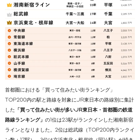
首都圏における「買って住みたい街ランキング」
TOP200内の駅と路線を対象にJR東日本の路線別に集計
した
「買って住みたい街が多い
JR
東日本・首都圏の鉄道
路線ランキング」
の1位は23駅がランクインした湘南新宿
ラインとなりました。2位は総武線（TOP200内ランクイ
ン数：17駅）、3位は京浜東北・根岸線（同14駅）が続き