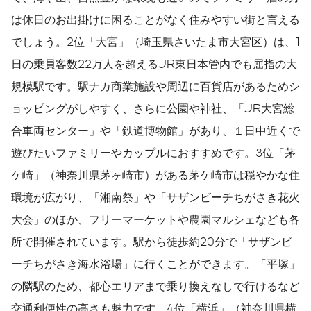
は休日のお出掛けに困ることがなく住みやすい街と言える
でしょう。2位「大宮」（埼玉県さいたま市大宮区）は、1
日の乗員客数22万人を超えるJR東日本管内でも屈指の大
規模駅です。駅ナカ商業施設や周辺に百貨店があるためシ
ョッピングがしやすく、さらに公園や神社、「JR大宮総
合車両センター」や「鉄道博物館」があり、１日中近くで
遊びたいファミリーやカップルにおすすめです。3位「茅
ケ崎」（神奈川県茅ヶ崎市）がある茅ケ崎市は穏やかな住
環境が広がり、「湘南祭」や「サザンビーチちがさき花火
大会」のほか、フリーマーケットや農園マルシェなども各
所で開催されています。駅から徒歩約20分で「サザンビ
ーチちがさき海水浴場」に行くことができます。「平塚」
の隣駅のため、都心エリアまで乗り換えなしで行けるなど
交通利便性の高さも魅力です。4位「横浜」（神奈川県横