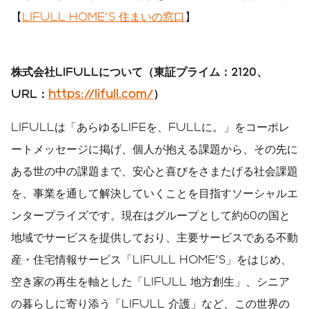
【
LIFULL HOME'S 住まいの窓口
】
株式会社
LIFULL
について（東証プライム：
2120
、
URL
：
https://lifull.com/
）
LIFULLは「あらゆるLIFEを、FULLに。」をコーポレ
ートメッセージに掲げ、個人が抱える課題から、その先に
ある世の中の課題まで、安心と喜びをさまたげる社会課題
を、事業を通して解決していくことを目指すソーシャルエ
ンタープライズです。現在はグループとして約60の国と
地域でサービスを提供しており、主要サービスである不動
産・住宅情報サービス「LIFULL HOME'S」をはじめ、
空き家の再生を軸とした「LIFULL 地方創生」、シニア
の暮らしに寄り添う「LIFULL 介護」など、この世界の