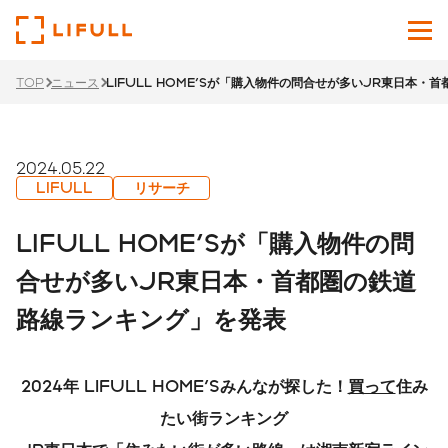
TOP
ニュース
LIFULL HOME'Sが「購入物件の問合せが多いJR東日本
企業情報
サービス
2024.05.22
LIFULL
リサーチ
投資家情報
LIFULL HOME'Sが「購入物件の問
ニュース
合せが多いJR東日本・首都圏の鉄道
路線ランキング」を発表
サステナビリティ
採用サイト
2024
年
LIFULL HOME'S
みんなが探した！
買って
住み
Japanese
English
たい街ランキング