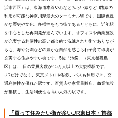
浜市西区）は、東海道本線やみなとみらい線など11路線の
利用が可能な神奈川県最大のターミナル駅です。国際色豊
かな歴史や文化、多様性をもつ街であるとともに、近年駅
を中心とした再開発が進んでいます。オフィスや商業施設
が充実する利便性の高い都会的で洗練された街でありなが
らも、海や公園などの豊かな自然を感じられ子育て環境が
充実する住みやすい街です。5位「池袋」（東京都豊島
区）は、1日の乗員客数が45万人以上の大規模駅です。
JRだけでなく、東京メトロや私鉄、バスも利用でき、交
通利便性が優れた駅です。百貨店や家電量販店、商業施設
が集積し、生活利便性も高い人気の駅です。
「買って住みたい街が多い
JR
東日本・首都