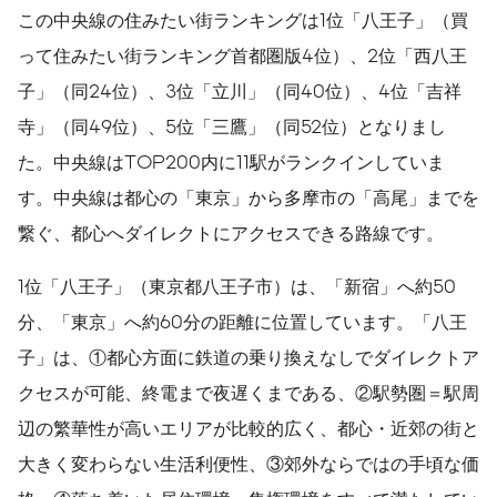
この中央線の住みたい街ランキングは1位「八王子」（買
って住みたい街ランキング首都圏版4位）、2位「西八王
子」（同24位）、3位「立川」（同40位）、4位「吉祥
寺」（同49位）、5位「三鷹」（同52位）となりまし
た。中央線はTOP200内に11駅がランクインしていま
す。中央線は都心の「東京」から多摩市の「高尾」までを
繋ぐ、都心へダイレクトにアクセスできる路線です。
1位「八王子」（東京都八王子市）は、「新宿」へ約50
分、「東京」へ約60分の距離に位置しています。「八王
子」は、①都心方面に鉄道の乗り換えなしでダイレクトア
クセスが可能、終電まで夜遅くまである、②駅勢圏＝駅周
辺の繁華性が高いエリアが比較的広く、都心・近郊の街と
大きく変わらない生活利便性、③郊外ならではの手頃な価