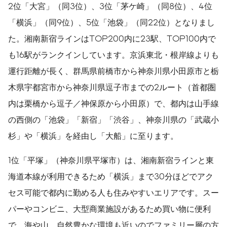
2位「大宮」（同3位）、3位「茅ケ崎」（同8位）、4位
「横浜」（同9位）、5位「池袋」（同22位）となりまし
た。湘南新宿ラインはTOP200内に23駅、TOP100内で
も16駅がランクインしています。京浜東北・根岸線よりも
運行距離が長く、群馬県前橋市から神奈川県小田原市と栃
木県宇都宮市から神奈川県逗子市までの2ルート（首都圏
内は栗橋から逗子／神保原から小田原）で、都内は山手線
の西側の「池袋」「新宿」「渋谷」、神奈川県の「武蔵小
杉」や「横浜」を経由し「大船」に至ります。
1位「平塚」（神奈川県平塚市）は、湘南新宿ラインと東
海道本線が利用できるため「横浜」まで30分ほどでアク
セス可能で都内に勤める人も住みやすいエリアです。スー
パーやコンビニ、大型商業施設があるため買い物に便利
で、海や山、自然豊かな環境も近いのでファミリー層の方