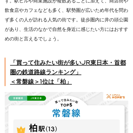
す。駅ビルや商業施設が複数あることに加えて、商店街や
飲食店やカフェなども多く、駅勢圏が広いため年代を問わ
ず多くの人が訪れる人気の街です。徒歩圏内に井の頭公園
があり、生活のなかで自然を身近に感じたい方にはおすす
めの街と言えるでしょう。
「買って住みたい街が多い
JR
東日本・首都
圏の鉄道路線ランキング」
＜常磐線＞
1
位は「柏」