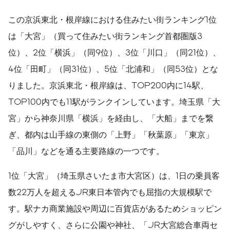
この京浜東北・根岸線における住みたい街ランキング1位
は「大宮」（買って住みたい街ランキング首都圏版3
位）、2位「横浜」（同9位）、3位「川口」（同21位）、
4位「田町」（同31位）、5位「北浦和」（同53位）とな
りました。京浜東北・根岸線は、TOP200内に14駅、
TOP100内でも11駅がランクインしています。埼玉県「大
宮」から神奈川県「横浜」を経由し、「大船」までを繋
ぎ、都内は山手線の東側の「上野」「秋葉原」「東京」
「品川」などを通る主要路線の一つです。
1位「大宮」（埼玉県さいたま市大宮区）は、1日の乗員客
数22万人を超えるJR東日本管内でも屈指の大規模駅で
す。駅ナカ商業施設や周辺に百貨店があるためショッピン
グがしやすく、さらに公園や神社、「JR大宮総合車両セ