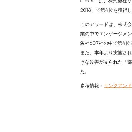
LIFULLは、株式会
2018」で第4位を獲得
数字で見るLIFULL
サステナビリティ課題
このアワードは、株式会
業の中でエンゲージメン
象社607社の中で第4
また、本年より実施され
きな改善が見られた「部
た。
参考情報：
リンクアンド