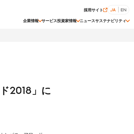
採用サイト
JA
EN
企業情報
サービス
投資家情報
ニュース
サステナビリティ
経営陣一覧
株価情報
ESGデータ集
2018」に
関連会社一覧
事業等のリスク