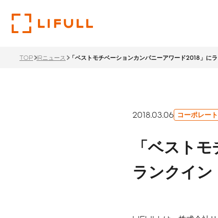
TOP
IRニュース
「ベストモチベーションカンパニーアワード2018」に
企業
投資
サス
トップメ
財務ハイ
サステナ
2018.03.06
コーポレート
過去のメ
LIFU
「ベストモ
リティ経
1ページでわかるLIFULL
投資家情報TOP
サステナビリティTOP
サステナ
沿革
ランクイン
ステーク
株主還元
ント
価値創造
本社・支
IRカレ
所