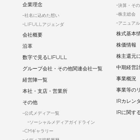
企業理念
決算・その
株主総会
社名に込めた想い
アニュアル
LIFULLアジェンダ
株式基本
会社概要
株価情報
沿革
株主還元
数字で見るLIFULL
中期経営
グループ会社・その他関連会社一覧
事業概況
経営陣一覧
事業等の
本社・支店・営業所
IRカレン
その他
IRに関す
公式メディア一覧
ソーシャルメディアガイドライン
CMギャラリー
メディア掲載履歴