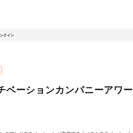
ランクイン
情報
家情報
テナビリティ
ッセージ
ライト
ビリティ経営
企業理念
IR資料室
LIFULLグループの取組み
会社概要
株式基本情報
ッセージ
LLグループのサステナビ
社名に込めた想い
決算・その他資料
環境
コーポレートガバナ
チベーションカンパニーアワード
営
LIFULLアジェンダ
株主総会
人材
ンス
ビリティ課題
アニュアルレポート
経営理念の実現と企
コンプライアンス
数字で見る
グループ会社・その他
業文化
ホルダーエンゲージメ
（企業倫理）
LIFULL
について
中期経営計画
事業概況
個人への投資
地域・社会貢献
チームへの投資
プロセス
安心に向けた取組み
人権の尊重
店・営業
その他
ンダー
IRに関するお問合
テクノロジーの活用
せ