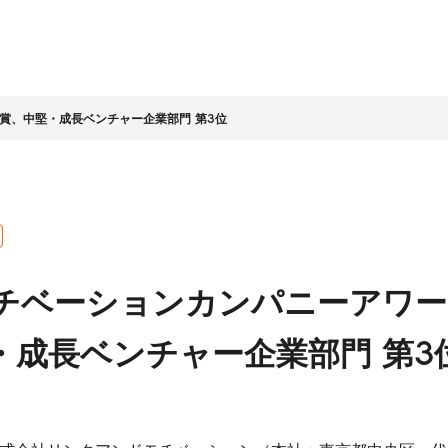
受賞、中堅・成長ベンチャー企業部門 第3位
情報
家情報
テナビリティ
ッセージ
ライト
ビリティ経営
企業理念
IR資料室
LIFULLグループの取組み
会社概要
株式基本情報
ッセージ
LLグループのサステナビ
社名に込めた想い
決算・その他資料
環境
コーポレートガバナ
チベーションカンパニーアワード
営
LIFULLアジェンダ
株主総会
人材
ンス
ビリティ課題
アニュアルレポート
経営理念の実現と企
コンプライアンス
数字で見る
グループ会社・その他
・成長ベンチャー企業部門 第3
業文化
ホルダーエンゲージメ
（企業倫理）
LIFULL
について
中期経営計画
事業概況
個人への投資
地域・社会貢献
チームへの投資
プロセス
安心に向けた取組み
人権の尊重
店・営業
その他
ンダー
IRに関するお問合
テクノロジーの活用
せ