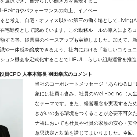
を選択でき、自分らしい働き方を実現するこ
l-Beingやパフォーマンスの向上、イノベー
と考え、自宅・オフィス以外の第三の働く場としてLivingAny
在宅勤務として認めています。この勤務ルールの導入によるコ
増額する等、従業員のベースアップも実施しました。加えて、
識や一体感を醸成できるよう、社内における「新しいコミュニ
ション機会を定式化することでLIFULLらしい組織運営を推
執行役員CPO 人事本部長 羽田幸広のコメント
当社のコーポレートメッセージ「あらゆるLIF
象には社員も含み、社員のWell-being（
なテーマです。また、経営理念を実現するた
きがいのある環境をつくることが必要不可欠
ナ禍においても社員や社員の家族の安心・安
意思決定と対策を講じてまいりました。今回