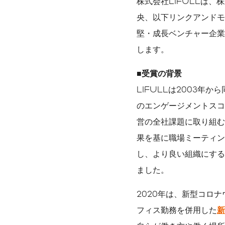
株式会社LIFULLは
央、以下リンクアンドモ
堅・成長ベンチャー企業部
数字で見るLIFULL
サステナビリティ課題
します。
■受賞の背景
LIFULLは2003年
のエンゲージメントスコ
営の全社課題に取り組む
果を基に職場ミーティン
し、より良い組織にする
ました。
2020年は、新型コロ
フィス勤務を併用した
新