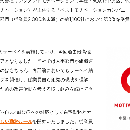
、株式会社リンクアンドモチベーション（本社：東京都中央区、
公式メディア一覧
チベーション）が主催する「ベストモチベーションカンパニーア
ソーシャルメディアガイ
門（従業員2,000名未満）の約1,100社において第3位を
ドライン
CMギャラリー
メディア掲載履歴
から同サーベイを実施しており、今回過去最高値
アとなりました。当社では人事部門が組織運
のはもちろん、各部署においてもサーベイ結
グを開催し、従業員自ら組織の現状を理解
ための改善活動を考える取り組みを続けてき
ナウイルス感染症への対応として在宅勤務とオ
しい勤務ルール
を開始いたしました。従業員