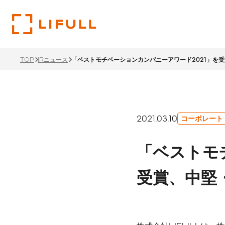
TOP
IRニュース
「ベストモチベーションカンパニーアワード2021」を
企業
投資
サス
トップメ
財務ハイ
サステナ
2021.03.10
コーポレート
過去のメ
LIFU
「ベストモ
リティ経
1ページでわかるLIFULL
投資家情報TOP
サステナビリティTOP
サステナ
沿革
受賞、中堅
ステーク
株主還元
ント
価値創造
本社・支
IRカレ
所