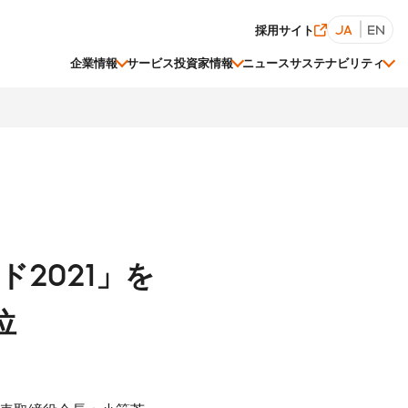
採用サイト
JA
EN
企業情報
サービス
投資家情報
ニュース
サステナビリティ
経営陣一覧
株価情報
ESGデータ集
2021」を
関連会社一覧
位
事業等のリスク