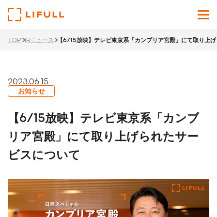
TOP
IRニュース
【6/15放映】テレビ東京系「カンブリア宮殿」にて取り上
企業情報
サービス
2023.06.15
お知らせ
投資家情報
【6/15放映】テレビ東京系「カンブ
ニュース
リア宮殿」にて取り上げられたサー
ビスについて
サステナビリティ
採用サイト
Japanese
English