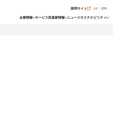
採用サイト
JA
EN
企業情報
サービス
投資家情報
ニュース
サステナビリティ
経営陣一覧
株価情報
ESGデータ集
関連会社一覧
事業等のリスク