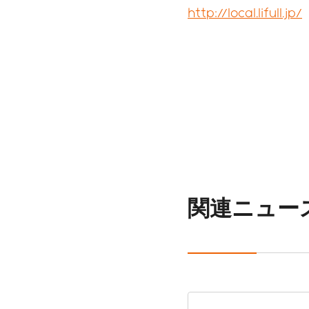
http://local.lifull.jp/
数字で見るLIFULL
サステナビリティ課題
関連ニュー