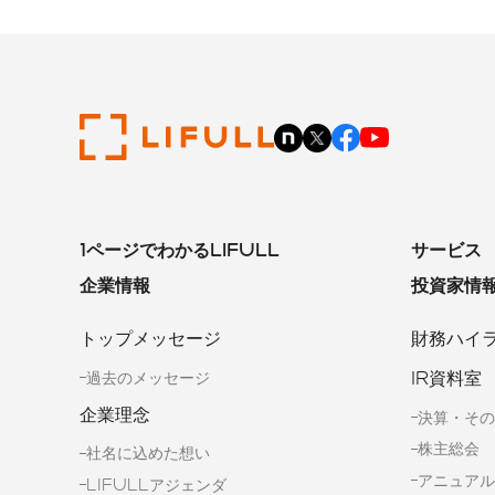
1ページでわかるLIFULL
サービス
企業情報
投資家情
トップメッセージ
財務ハイ
IR資料室
過去のメッセージ
企業理念
決算・その
株主総会
社名に込めた想い
アニュアル
LIFULLアジェンダ