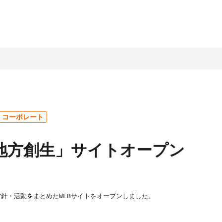
情報
家情報
テナビリティ
ッセージ
ライト
ビリティ経営
企業理念
IR資料室
LIFULLグループの取組み
会社概要
株式基本情報
コーポレート
ッセージ
LLグループのサステナビ
社名に込めた想い
決算・その他資料
環境
コーポレートガバナ
L地方創生」サイトオープン
営
LIFULLアジェンダ
株主総会
人材
ンス
ビリティ課題
アニュアルレポート
経営理念の実現と企
コンプライアンス
数字で見る
グループ会社・その他
業文化
ホルダーエンゲージメ
（企業倫理）
LIFULL
について
中期経営計画
事業概況
個人への投資
地域・社会貢献
チームへの投資
方針・活動をまとめたWEBサイトをオープンしました。 

プロセス
安心に向けた取組み
人権の尊重
店・営業
その他
ンダー
IRに関するお問合
テクノロジーの活用
せ