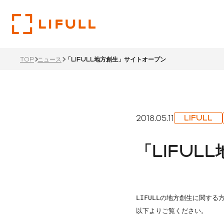
TOP
ニュース
「LIFULL地方創生」サイトオープン
企業
投資
サス
トップメ
財務ハイ
サステナ
2018.05.11
LIFULL
過去のメ
LIFU
「LIFUL
リティ経
1ページでわかるLIFULL
投資家情報TOP
サステナビリティTOP
サステナ
沿革
ステーク
株主還元
ント
LIFULLの地方創生に関する
価値創造
本社・支
IRカレ
以下よりご覧ください。
所