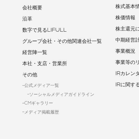
株式基本
会社概要
株価情報
沿革
株主還元
数字で見るLIFULL
中期経営
グループ会社・その他関連会社一覧
事業概況
経営陣一覧
事業等の
本社・支店・営業所
IRカレン
その他
IRに関す
公式メディア一覧
ソーシャルメディアガイドライン
CMギャラリー
メディア掲載履歴