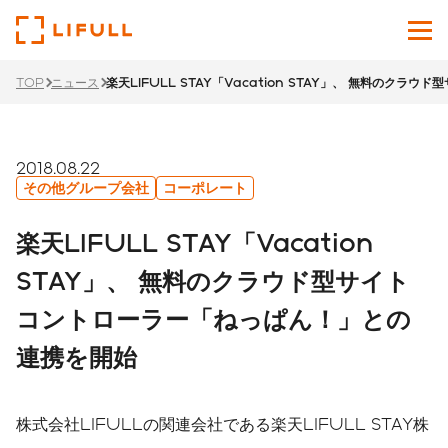
TOP
ニュース
楽天LIFULL STAY「Vacation STAY」、 無料の
企業情報
サービス
2018.08.22
その他グループ会社
コーポレート
投資家情報
楽天LIFULL STAY「Vacation
ニュース
STAY」、 無料のクラウド型サイト
コントローラー「ねっぱん！」との
サステナビリティ
連携を開始
採用サイト
Japanese
English
株式会社LIFULLの関連会社である楽天LIFULL STAY株