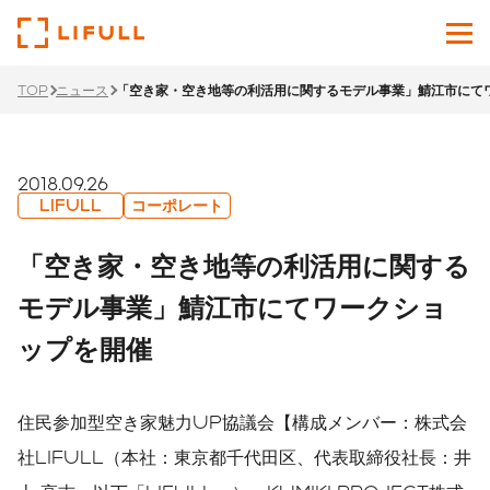
TOP
ニュース
「空き家・空き地等の利活用に関するモデル事業」鯖江市にて
企業情報
サービス
2018.09.26
LIFULL
コーポレート
投資家情報
「空き家・空き地等の利活用に関する
ニュース
モデル事業」鯖江市にてワークショ
ップを開催
サステナビリティ
採用サイト
住民参加型空き家魅力UP協議会【構成メンバー：株式会
Japanese
English
社LIFULL（本社：東京都千代田区、代表取締役社長：井