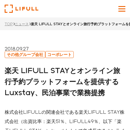
TOP
ニュース
楽天 LIFULL STAYとオンライン旅行予約プラットフォームを
企業情報
サービス
2018.09.27
その他グループ会社
コーポレート
投資家情報
楽天 LIFULL STAYとオンライン旅
ニュース
行予約プラットフォームを提供する
Luxstay、民泊事業で業務提携
サステナビリティ
採用サイト
株式会社LIFULLの関連会社である楽天LIFULL STAY株
Japanese
English
式会社（出資比率：楽天51％、LIFULL49％、以下「楽