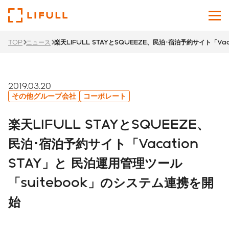
TOP
ニュース
楽天LIFULL STAYとSQUEEZE、民泊･宿泊予約サイト「Va
企業情報
サービス
2019.03.20
その他グループ会社
コーポレート
投資家情報
楽天LIFULL STAYとSQUEEZE、
ニュース
民泊･宿泊予約サイト「Vacation
STAY」と 民泊運用管理ツール
サステナビリティ
「suitebook」のシステム連携を開
採用サイト
始
Japanese
English