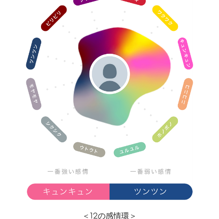
＜12の感情環＞