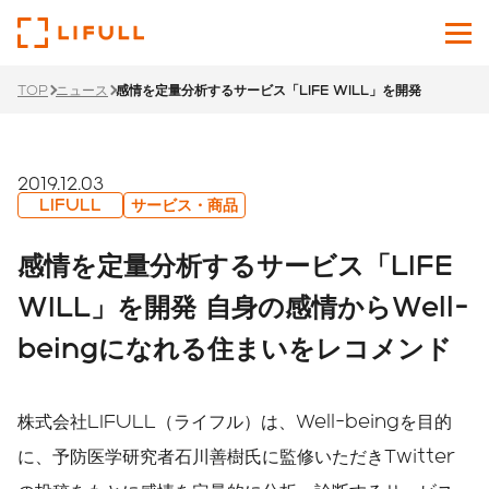
TOP
ニュース
感情を定量分析するサービス「LIFE WILL」を開発
企業情報
サービス
2019.12.03
LIFULL
サービス・商品
投資家情報
感情を定量分析するサービス「LIFE
ニュース
WILL」を開発 自身の感情からWell-
beingになれる住まいをレコメンド
サステナビリティ
採用サイト
株式会社LIFULL（ライフル）は、Well-beingを目的
Japanese
English
に、予防医学研究者石川善樹氏に監修いただきTwitter