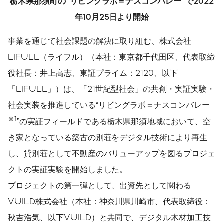
栃木県那須町の
“
リビングラボ＝ナスコンバレー
”
で
2022
年
10
月
25
日より開始
事業を通じて社会課題の解決に取り組む、株式会社
LIFULL（ライフル）（本社：東京都千代田区、代表取締
役社長：井上高志、東証プライム：2120、以下
「LIFULL」）は、「21世紀型社会」の共創・実証実験・
社会実装を推進している“リビングラボ＝ナスコンバレー
※1
”の実証フィールドである栃木県那須地域において、空
き家となっている築古の別荘をデジタル技術により再生
し、貸別荘として不動産のバリューアップを図るプロジェ
クトの実証実験を開始しました。
プロジェクトの第一弾として、出資先として関わる
VUILD株式会社（本社：神奈川県川崎市、代表取締役：
秋吉浩気、以下VUILD）と共同で、デジタル木材加工技