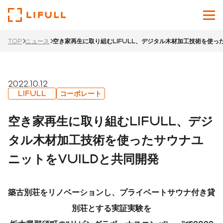
TOP
ニュース
空き家再生に取り組むLIFULL、デジタル木材加工技術を使っ
企業情報
サービス
2022.10.12
LIFULL
コーポレート
投資家情報
空き家再生に取り組むLIFULL、デジ
ニュース
タル木材加工技術を使ったサウナユ
ニットをVUILDと共同開発
サステナビリティ
採用サイト
築古別荘をリノベーションし、プライベートサウナ付き貸
Japanese
English
別荘とする実証実験を