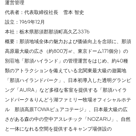
運営管理
代表者：代表取締役社長 雪本 智史
設立：1969年12月
本社：栃木県那須郡那須町高久乙3376
概要：那須地域全体の魅力および価値向上を念頭に、那須
高原最大級の広さ（約800万㎡、東京ドーム171個分）の
別荘地「那須ハイランド」の管理運営をはじめ、約40種
類のアトラクションを備えている北関東最大級の遊園地
「那須ハイランドパーク」、日本初導入した透明グランピ
ング「AURA」など多様な客室を提供する「那須ハイラ
ンドパーク＆りんどう湖ファミリー牧場オフィシャルホテ
ル 那須高原TOWAピュアコテージ」、日本最大級の広
さがある森の中の空中アスレチック「NOZARU」、自然
と一体になれる空間を提供するキャンプ場併設の