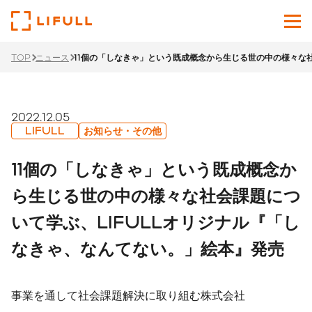
TOP
ニュース
11個の「しなきゃ」という既成概念から生じる世の中の様々な
企業情報
サービス
2022.12.05
LIFULL
お知らせ・その他
投資家情報
11個の「しなきゃ」という既成概念か
ニュース
ら生じる世の中の様々な社会課題につ
いて学ぶ、LIFULLオリジナル『「し
サステナビリティ
なきゃ、なんてない。」絵本』発売
採用サイト
Japanese
English
事業を通して社会課題解決に取り組む株式会社