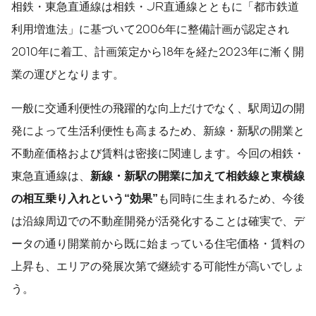
相鉄・東急直通線は相鉄・JR直通線とともに「都市鉄道
利用増進法」に基づいて2006年に整備計画が認定され
2010年に着工、計画策定から18年を経た2023年に漸く開
業の運びとなります。
一般に交通利便性の飛躍的な向上だけでなく、駅周辺の開
発によって生活利便性も高まるため、新線・新駅の開業と
不動産価格および賃料は密接に関連します。今回の相鉄・
東急直通線は、
新線・新駅の開業に加えて相鉄線と東横線
の相互乗り入れという
“
効果
”
も同時に生まれるため、今後
は沿線周辺での不動産開発が活発化することは確実で、デ
ータの通り開業前から既に始まっている住宅価格・賃料の
上昇も、エリアの発展次第で継続する可能性が高いでしょ
う。