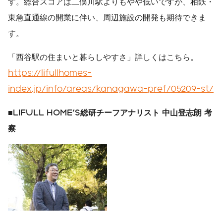
す。総合スコアは二俣川駅よりもやや低いですが、相鉄・
東急直通線の開業に伴い、周辺施設の開発も期待できま
す。
「西谷駅の住まいと暮らしやすさ」詳しくはこちら。
https://lifullhomes-
index.jp/info/areas/kanagawa-pref/05209-st/
■
LIFULL HOME'S
総研チーフアナリスト
中山登志朗
考
察