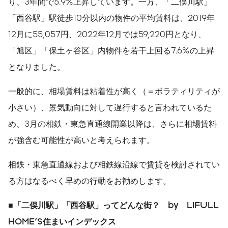
り、3年間で5.9%上昇しています。一方、「二俣川駅」
「西谷駅」駅徒歩10分以内の物件の平均賃料は、2019年
12月に55,057円、2022年12月では59,220円となり、
「旭区」「保土ヶ谷区」内物件を若干上回る7.6%の上昇
となりました。
一般的に、相場賃料は粘着性が高く（＝ボラティリティが
小さい）、景気動向に対して遅行すると言われているた
め、3月の相鉄・東急直通線開業以降は、さらに相場賃料
が強含む可能性が高いと考えられます。
相鉄・東急直通線および相鉄線沿線で賃貸を検討されてい
る方はなるべく早めの行動をお勧めします。
■
「二俣川駅」「西谷駅」ってどんな街？
by
LIFULL
HOME'S
住まいインデックス