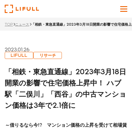
TOP
ニュース
「相鉄・東急直通線」2023年3月18日開業の影響で住宅価格
企業情報
サービス
2023.01.26
LIFULL
リサーチ
投資家情報
「相鉄・東急直通線」2023年3月18日
ニュース
開業の影響で住宅価格上昇中！ ハブ
駅「二俣川」「西谷」の中古マンショ
サステナビリティ
ン価格は3年で2.1倍に
採用サイト
Japanese
English
～借りるなら今!? マンション価格の上昇を受けて相場賃