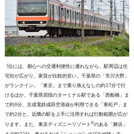
1位には、都心への交通利便性に優れながら、駅周辺は住
宅街が広がり、家賃が比較的安い、千葉県の「市川大野」
がランクイン。「東京」まで乗り換えなしの約37分で行
けるほか、千葉県屈指のターミナル駅である「西船橋」ま
で約8分、京成電鉄成田空港線が利用できる「東松戸」ま
で約2分と、近隣の駅を上手に活用すれば行動範囲が広が
®
ります。また、東京ディズニーリゾート
のある「舞浜」
まで約22分、車があれば「ショッピングプラザ鎌ヶ谷」