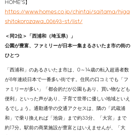
HOME'S】
https://www.homes.co.jp/chintai/saitama/higa
shitokorozawa_00693-st/list/
＜同
2
位＞「西浦和（埼玉県）」
公園が豊富、ファミリーが日本一集まるさいたま市の街の
ひとつ
「西浦和」のあるさいたま市は、0～14歳の転入超過者数
が8年連続日本で一番多い街です。住民の口コミでも「フ
ァミリーが多い」「都会的だが公園もあり、買い物なども
便利」といった声があり、子育て世帯に優しい地域といえ
るでしょう。通勤通学の交通アクセスは、隣の「武蔵浦
和」で乗り換えれば「池袋」まで約33分、「大宮」まで
約17分。駅前の商業施設が豊富とはいえませんが、「大