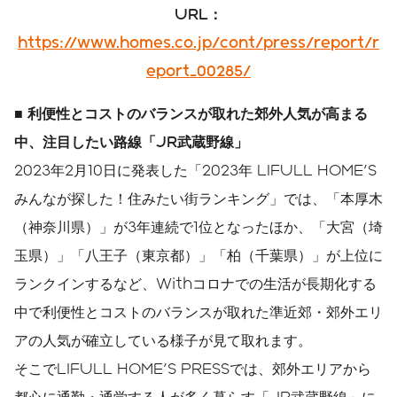
URL
：
https://www.homes.co.jp/cont/press/report/r
eport_00285/
■
利便性とコストのバランスが取れた
郊外人気が高まる
中、注目したい路線「
JR
武蔵野線」
2023年2月10日に発表した「2023年 LIFULL HOME'S
みんなが探した！住みたい街ランキング」では、「本厚木
（神奈川県）」が3年連続で1位となったほか、「大宮（埼
玉県）」「八王子（東京都）」「柏（千葉県）」が上位に
ランクインするなど、Withコロナでの生活が長期化する
中で利便性とコストのバランスが取れた準近郊・郊外エリ
アの人気が確立している様子が見て取れます。
そこでLIFULL HOME'S PRESSでは、郊外エリアから
都心に通勤・通学する人が多く暮らす「JR武蔵野線」に