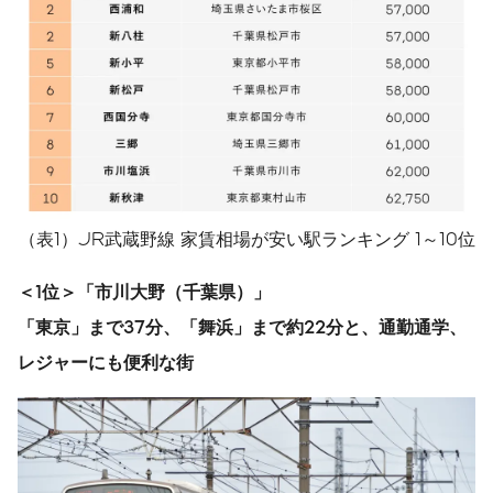
（表1）JR武蔵野線 家賃相場が安い駅ランキング 1～10位
＜
1
位＞「市川大野（千葉県）」
「東京」まで
37
分、「舞浜」まで約
22
分と、通勤通学、
レジャーにも便利な街