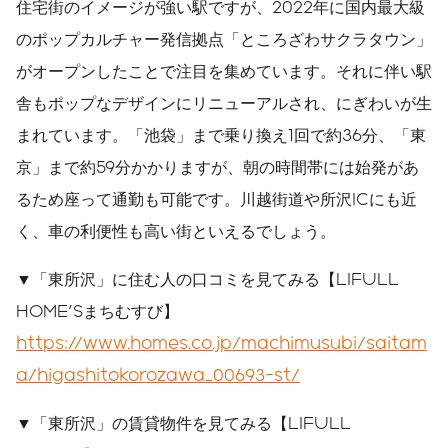
住宅街のイメージが強い駅ですが、2022年に国内最大級
のポップカルチャー発信拠点「ところざわサクラタウン」
がオープンしたことで注目を集めています。それに伴い駅
舎もポップなデザインにリニューアルされ、にぎわいが生
まれています。「池袋」まで乗り換え1回で約36分、「東
京」まで約59分かかりますが、朝の時間帯には始発があ
るため座って通勤も可能です。川越街道や所沢ICにも近
く、車の利便性も高い街といえるでしょう。
▼「東所沢」に住む人の口コミを見てみる【LIFULL
HOME'Sまちむすび】
https://www.homes.co.jp/machimusubi/saitam
a/higashitokorozawa_00693-st/
▼「東所沢」の賃貸物件を見てみる【LIFULL