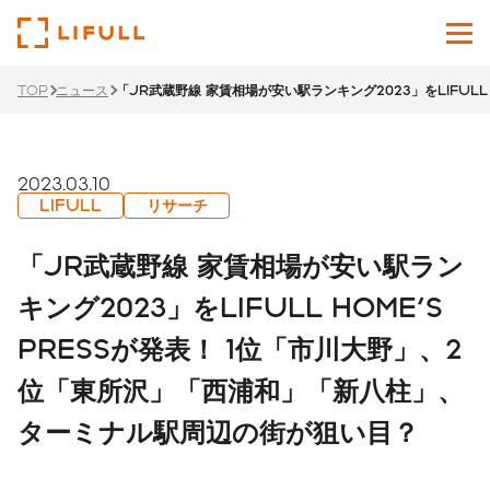
TOP
ニュース
「JR武蔵野線 家賃相場が安い駅ランキング2023」をLIFUL
企業情報
サービス
2023.03.10
LIFULL
リサーチ
投資家情報
「JR武蔵野線 家賃相場が安い駅ラン
ニュース
キング2023」をLIFULL HOME'S
PRESSが発表！ 1位「市川大野」、2
サステナビリティ
位「東所沢」「西浦和」「新八柱」、
採用サイト
ターミナル駅周辺の街が狙い目？
Japanese
English