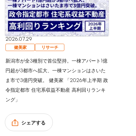
2026.07.29
健美家
リサーチ
新潟市が全3種別で首位堅持。一棟アパート1億
円超が3都市へ拡大、一棟マンションはさいた
ま市で3億円突破。 健美家 「2026年上半期 政
令指定都市 住宅系収益不動産 高利回りランキ
ング」
シェアする