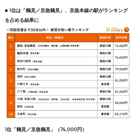
■
1
位は「鶴見／京急鶴見」、京急本線の駅がランキング
を占める結果に
1
位「鶴見／京急鶴見」（
74,000
円）