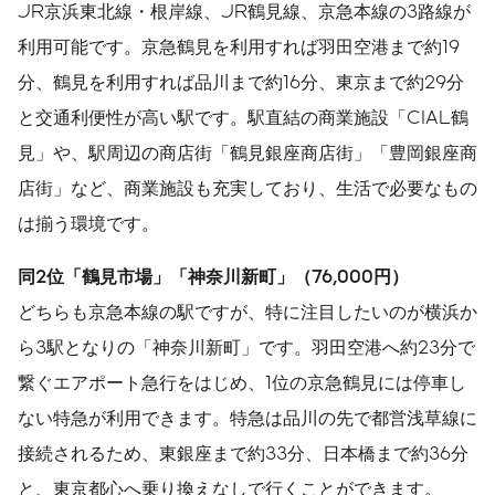
JR京浜東北線・根岸線、JR鶴見線、京急本線の3路線が
利用可能です。京急鶴見を利用すれば羽田空港まで約19
分、鶴見を利用すれば品川まで約16分、東京まで約29分
と交通利便性が高い駅です。駅直結の商業施設「CIAL鶴
見」や、駅周辺の商店街「鶴見銀座商店街」「豊岡銀座商
店街」など、商業施設も充実しており、生活で必要なもの
は揃う環境です。
同
2
位「鶴見市場」「神奈川新町」（
76,000
円）
どちらも京急本線の駅ですが、特に注目したいのが横浜か
ら3駅となりの「神奈川新町」です。羽田空港へ約23分で
繋ぐエアポート急行をはじめ、1位の京急鶴見には停車し
ない特急が利用できます。特急は品川の先で都営浅草線に
接続されるため、東銀座まで約33分、日本橋まで約36分
と、東京都心へ乗り換えなしで行くことができます。