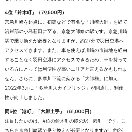
4
位「鈴木町」（
79,500
円）
京急川崎を起点に、初詣などで有名な「川崎大師」を経て
沿岸部の小島新田に至る、京急大師線の駅です。京急川崎
駅で乗り換えが必要となりますが、約27分で羽田空港へ
アクセスできます。また、車を使えば川崎の市街地を経由
することなく羽田空港にアクセスできるため、車を持って
いる方にとっては利便性が高いエリアと言えるかもしれま
せん。さらに、多摩川下流に架かる「大師橋」に加え、
2022年3月に「多摩川スカイブリッジ」が開通し、利便
性が向上しました。
同
5
位「港町」「六郷土手」（
81,000
円）
注目したいのは、4位の鈴木町の隣の駅「港町」です。こ
ちらも京急川崎駅で乗り換えが必要となりますが、約24