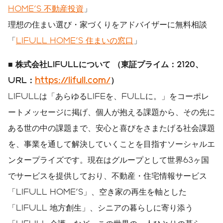
HOME'S 不動産投資
」
理想の住まい選び・家づくりをアドバイザーに無料相談
「
LIFULL HOME'S 住まいの窓口
」
■
株式会社
LIFULL
について
（東証プライム：
2120
、
URL
：
https://lifull.com/
）
LIFULLは「あらゆるLIFEを、FULLに。」をコーポレ
ートメッセージに掲げ、個人が抱える課題から、その先に
ある世の中の課題まで、安心と喜びをさまたげる社会課題
を、事業を通して解決していくことを目指すソーシャルエ
ンタープライズです。現在はグループとして世界63ヶ国
でサービスを提供しており、不動産・住宅情報サービス
「LIFULL HOME'S」、空き家の再生を軸とした
「LIFULL 地方創生」、シニアの暮らしに寄り添う