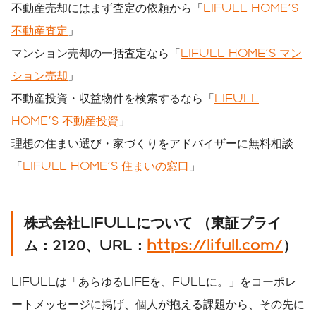
不動産売却にはまず査定の依頼から「
LIFULL HOME'S
不動産査定
」
マンション売却の一括査定なら「
LIFULL HOME'S マン
ション売却
」
不動産投資・収益物件を検索するなら「
LIFULL
HOME'S 不動産投資
」
理想の住まい選び・家づくりをアドバイザーに無料相談
「
LIFULL HOME'S 住まいの窓口
」
株式会社
LIFULL
について
（東証プライ
ム：
2120
、
URL
：
https://lifull.com/
）
LIFULLは「あらゆるLIFEを、FULLに。」をコーポレ
ートメッセージに掲げ、個人が抱える課題から、その先に