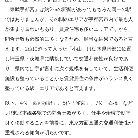
「東武宇都宮」は約2㎞の距離があってもちろん同一の駅
ではありませんが、その間のエリアが宇都宮市内で最も人
が集まり賑わいもあり、賃貸住宅も多いエリアですから、
問合せ数も必然的に多くなるため、順当な結果であると言
えます。2位に割って入った「小山」は栃木県南部に位置
し埼玉県・茨城県に隣接していて交通利便性が良好であ
り、県内では宇都宮市に次ぐ規模を有していて、生活利便
施設も整っていることから賃貸居住の条件がバランス良く
整っている駅・エリアであると言えます。
以下、4位「西那須野」、5位「雀宮」、7位「石橋」など
JR東北本線各駅での問合せ数が多く、仕事や余暇で効率
良く移動することを前提に、東京方面直通の交通利便性が
重視される傾向が明らかです。