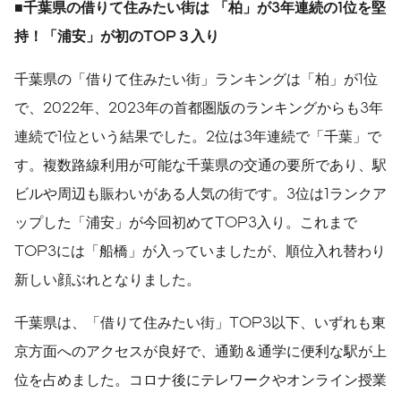
■千葉県の借りて住みたい街は
「柏」が
3
年連続の
1
位を堅
持！「浦安」が初の
TOP
３入り
千葉県の「借りて住みたい街」ランキングは「柏」が1位
で、2022年、2023年の首都圏版のランキングからも3年
連続で1位という結果でした。2位は3年連続で「千葉」で
す。複数路線利用が可能な千葉県の交通の要所であり、駅
ビルや周辺も賑わいがある人気の街です。3位は1ランクア
ップした「浦安」が今回初めてTOP3入り。これまで
TOP3には「船橋」が入っていましたが、順位入れ替わり
新しい顔ぶれとなりました。
千葉県は、「借りて住みたい街」TOP3以下、いずれも東
京方面へのアクセスが良好で、通勤＆通学に便利な駅が上
位を占めました。コロナ後にテレワークやオンライン授業