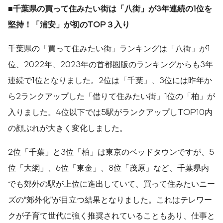
■千葉県の買って住みたい街は「八街」が
3
年連続の
1
位を
堅持！「浦安」が初の
TOP
３入り
千葉県の「買って住みたい街」ランキングは「八街」が1
位、2022年、2023年の首都圏版のランキングからも3年
連続で1位となりました。2位は「千葉」、3位には昨年か
ら2ランクアップした「借りて住みたい街」1位の「柏」が
入りました。4位以下では5駅がランクアップしTOP10内
の顔ぶれが大きく変化しました。
2位「千葉」と3位「柏」は東京のベッドタウンですが、5
位「大網」、6位「東金」、8位「茂原」など、千葉県内
でも郊外の駅が上位に進出していて、買って住みたいニー
ズの“郊外化”が目立つ結果となりました。これはテレワー
クが子育て世代に強く推奨されていることもあり、仕事と