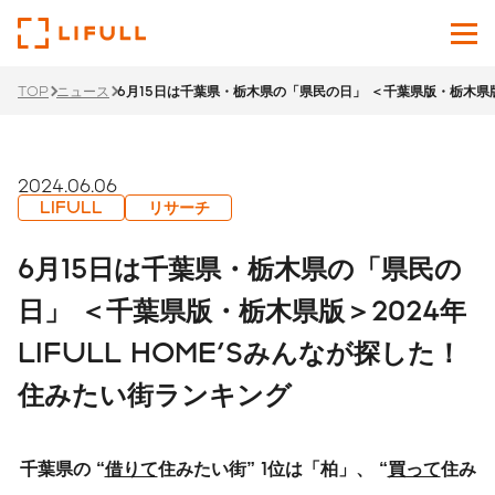
TOP
ニュース
6月15日は千葉県・栃木県の「県民の日」 ＜千葉県版・栃木県版＞
企業情報
サービス
2024.06.06
LIFULL
リサーチ
投資家情報
6月15日は千葉県・栃木県の「県民の
ニュース
日」 ＜千葉県版・栃木県版＞2024年
LIFULL HOME'Sみんなが探した！
サステナビリティ
住みたい街ランキング
採用サイト
Japanese
English
千葉県の
“
借りて
住みたい街
”
1
位は「柏」、
“
買って
住み