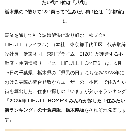
たい街
”
1
位は「八街」
栃木県の
“
借りて
”
＆
“
買って
”
住みたい街
1
位は「宇都宮」
に
事業を通して社会課題解決に取り組む、株式会社
LIFULL（ライフル）（本社：東京都千代田区、代表取締
役社長：伊東祐司、東証プライム：2120）が運営する不
動産・住宅情報サービス「LIFULL HOME'S」は、6月
15日の千葉県、栃木県の「県民の日」にちなみ2023年に
おける実際の問合せ数からユーザーの「本気」で住みたい
街を算出した、住まい探しの「いま」が分かるランキング
「
2024
年
LIFULL HOME'S
みんなが探した！住みたい
街ランキング」の千葉県版、栃木県版
をそれぞれ発表しま
す。