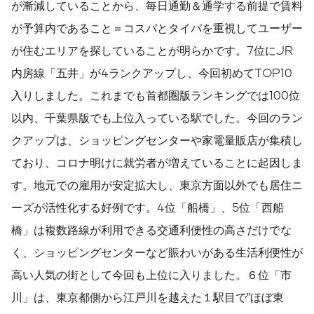
が漸減していることから、毎日通勤＆通学する前提で賃料
が予算内であること＝コスパとタイパを重視してユーザー
が住むエリアを探していることが明らかです。7位にJR
内房線「五井」が4ランクアップし、今回初めてTOP10
入りしました。これまでも首都圏版ランキングでは100位
以内、千葉県版でも上位入っている駅でした。今回のラン
クアップは、ショッピングセンターや家電量販店が集積し
ており、コロナ明けに就労者が増えていることに起因しま
す。地元での雇用が安定拡大し、東京方面以外でも居住ニ
ーズが活性化する好例です。4位「船橋」、5位「西船
橋」は複数路線が利用できる交通利便性の高さだけでな
く、ショッピングセンターなど賑わいがある生活利便性が
高い人気の街として今回も上位に入りました。６位「市
川」は、東京都側から江戸川を越えた１駅目で”ほぼ東