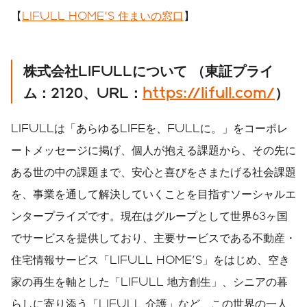
【
LIFULL HOME'S 住まいの窓口
】
株式会社
LIFULL
について
（東証プライ
ム：
2120
、
URL
：
https://lifull.com/
）
LIFULLは「あらゆるLIFEを、FULLに。」をコーポレ
ートメッセージに掲げ、個人が抱える課題から、その先に
ある世の中の課題まで、安心と喜びをさまたげる社会課題
を、事業を通して解決していくことを目指すソーシャルエ
ンタープライズです。現在はグループとして世界63ヶ国
でサービスを提供しており、主要サービスである不動産・
住宅情報サービス「LIFULL HOME'S」をはじめ、空き
家の再生を軸とした「LIFULL 地方創生」、シニアの暮
らしに寄り添う「LIFULL 介護」など、この世界の一人