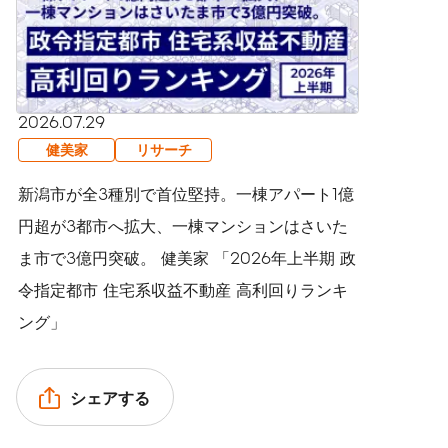
2026.07.29
健美家
リサーチ
新潟市が全3種別で首位堅持。一棟アパート1億
円超が3都市へ拡大、一棟マンションはさいた
ま市で3億円突破。 健美家 「2026年上半期 政
令指定都市 住宅系収益不動産 高利回りランキ
ング」
シェアする