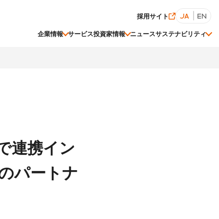
採用サイト
JA
EN
企業情報
サービス
投資家情報
ニュース
サステナビリティ
経営陣一覧
株価情報
ESGデータ集
アで連携イン
関連会社一覧
のパートナ
事業等のリスク