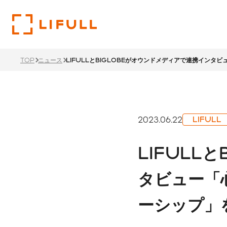
TOP
ニュース
LIFULLとBIGLOBEがオウンドメディアで連携イン
企業
投資
サス
トップメ
財務ハイ
サステナ
2023.06.22
LIFULL
過去のメ
LIFU
LIFULL
リティ経
1ページでわかるLIFULL
投資家情報TOP
サステナビリティTOP
サステナ
沿革
タビュー「
ステーク
株主還元
ント
ーシップ」
価値創造
本社・支
IRカレ
所