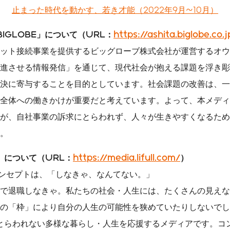
止まった時代を動かす、若き才能（2022年9月~10月）
BIGLOBE」について（URL：
https://ashita.biglobe.co.j
ット接続事業を提供するビッグローブ株式会社が運営するオウ
進させる情報発信」を通じて、現代社会が抱える課題を浮き彫
決に寄与することを目的としています。社会課題の改善は、一
全体への働きかけが重要だと考えています。よって、本メディ
が、自社事業の訴求にとらわれず、人々が生きやすくなるため
。
ES」について（URL：
https://media.lifull.com/
）
ESのコンセプトは、「しなきゃ、なんてない。」
で退職しなきゃ。私たちの社会・人生には、たくさんの見えな
の「枠」により自分の人生の可能性を狭めていたりしないでしょ
念にとらわれない多様な暮らし・人生を応援するメディアです。