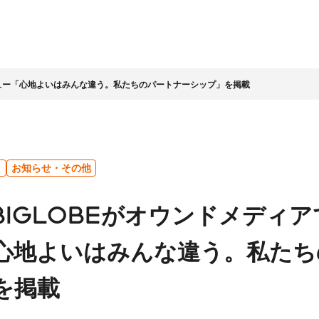
タビュー「心地よいはみんな違う。私たちのパートナーシップ」を掲載
情報
家情報
テナビリティ
ッセージ
ライト
ビリティ経営
企業理念
IR資料室
LIFULLグループの取組み
会社概要
株式基本情報
お知らせ・その他
ッセージ
LLグループのサステナビ
社名に込めた想い
決算・その他資料
環境
コーポレートガバナ
とBIGLOBEがオウンドメディ
営
LIFULLアジェンダ
株主総会
人材
ンス
ビリティ課題
アニュアルレポート
経営理念の実現と企
コンプライアンス
数字で見る
グループ会社・その他
心地よいはみんな違う。私たち
業文化
ホルダーエンゲージメ
（企業倫理）
LIFULL
について
中期経営計画
事業概況
個人への投資
地域・社会貢献
チームへの投資
を掲載
プロセス
安心に向けた取組み
人権の尊重
店・営業
その他
ンダー
IRに関するお問合
テクノロジーの活用
せ