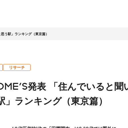
イ！と思う駅」ランキング（東京篇）
情報
家情報
テナビリティ
ッセージ
ライト
ビリティ経営
企業理念
IR資料室
LIFULLグループの取組み
会社概要
株式基本情報
リサーチ
ッセージ
LLグループのサステナビ
社名に込めた想い
決算・その他資料
環境
コーポレートガバナ
 HOME'S発表 「住んでいると
営
LIFULLアジェンダ
株主総会
人材
ンス
ビリティ課題
アニュアルレポート
経営理念の実現と企
コンプライアンス
数字で見る
グループ会社・その他
駅」ランキング（東京篇）
業文化
ホルダーエンゲージメ
（企業倫理）
LIFULL
について
中期経営計画
事業概況
個人への投資
地域・社会貢献
チームへの投資
プロセス
安心に向けた取組み
人権の尊重
店・営業
その他
ンダー
IRに関するお問合
テクノロジーの活用
せ