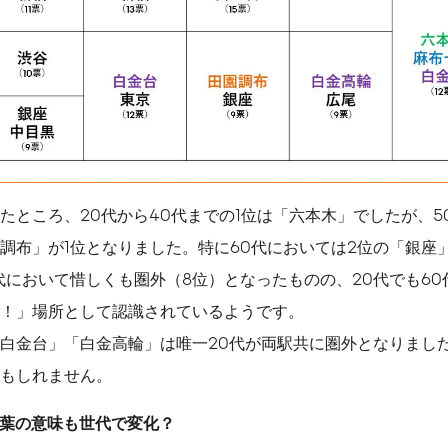
たところ、20代から40代までの1位は「六本木」でしたが、50
調布」が1位となりました。特に60代においては2位の「銀座
代において惜しくも圏外（8位）となったものの、20代でも6
！」場所として認識されているようです。
白金台」「白金高輪」は唯一20代が両駅共に圏外となりまし
もしれません。
葉の意味も世代で変化？