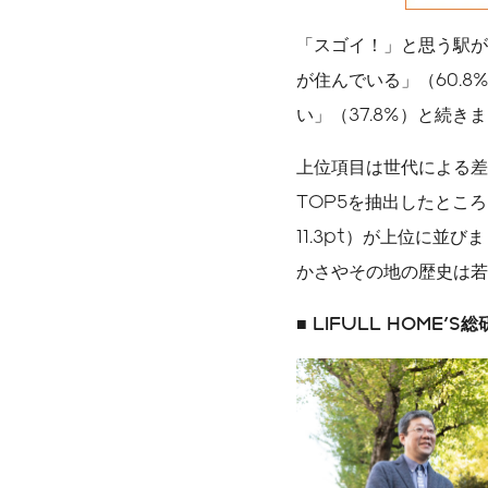
「スゴイ！」と思う駅が
が住んでいる」（60.8
い」（37.8%）と続き
上位項目は世代による差
TOP5を抽出したところ
11.3pt）が上位に並
かさやその地の歴史は若
■ LIFULL HOME'S
総