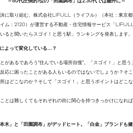
～60代圧倒的1位の「田園調布」は2.30代では圏外に～
公式メディア一覧
決に取り組む、株式会社LIFULL（ライフル）（本社：東京
ソーシャルメディアガイ
ドライン
ム：2120）が運営する不動産・住宅情報サービス「LIFULL
CMギャラリー
いると聞いたらスゴイ！と思う駅」ランキングを発表します。
メディア掲載履歴
によって変化している…？
とがあるであろう“住んでいる場所自慢”。「スゴイ！」と思う
反応に困ったことがある人もいるのではないでしょうか？そこ
所はどこなのか？そして「スゴイ！」と思うポイントはどこな
ことは難しくてもそれぞれの街に関心を持つきっかけになれば
本木」と「田園調布」がデッドヒート。「白金」ブランドも健