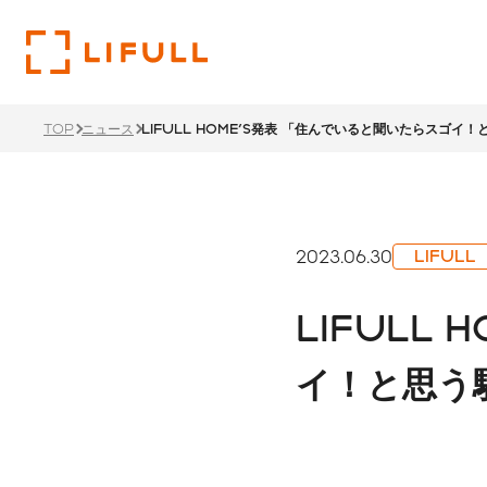
TOP
ニュース
LIFULL HOME'S発表 「住んでいると聞いたらスゴ
企業
投資
サス
トップメ
財務ハイ
サステナ
2023.06.30
LIFULL
過去のメ
LIFU
LIFULL
リティ経
1ページでわかるLIFULL
投資家情報TOP
サステナビリティTOP
サステナ
沿革
イ！と思う
ステーク
株主還元
ント
価値創造
本社・支
IRカレ
所