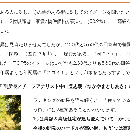
ある人に対し、その駅のある街に対してのイメージを聞いたと
%）、2位以降は「家賃/物件価格が高い」（58.2%）、「高級
ました。
異は見当たりませんでしたが、2.30代と5.60代の回答率で差
、「閑静」（差異13.1pt）、「歴史がある」（同12.7pt）
びました。TOP5のイメージはいずれも2.30代よりも5.60代の
年層よりも年配層に「スゴイ！」という印象をもたらすようで
研
副所長／チーフアナリスト中山登志朗（なかやまとしあき）
ランキングの結果を読み解くと、「住んでい
う街」には2種類あることがわかります。
1
つは高額＆高級住宅が建ち並んでいて、かつ
今後の開発のハードルが高い街、もう1つは高