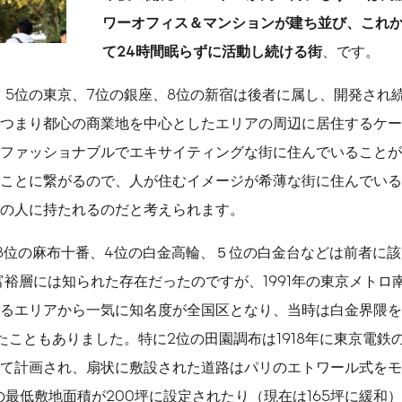
ワーオフィス＆マンションが建ち並び、これ
て24時間眠らずに活動し続ける街
、です。
、5位の東京、7位の銀座、8位の新宿は後者に属し、開発され
つまり都心の商業地を中心としたエリアの周辺に居住するケー
ファッショナブルでエキサイティングな街に住んでいることが
ことに繋がるので、人が住むイメージが希薄な街に住んでいる
の人に持たれるのだと考えられます。
3位の麻布十番、4位の白金高輪、５位の白金台などは前者に該
富裕層には知られた存在だったのですが、1991年の東京メトロ
るエリアから一気に知名度が全国区となり、当時は白金界隈を
ったこともありました。特に2位の田園調布は1918年に東京電
て計画され、扇状に敷設された道路はパリのエトワール式をモ
の最低敷地面積が200坪に設定されたり（現在は165坪に緩和）