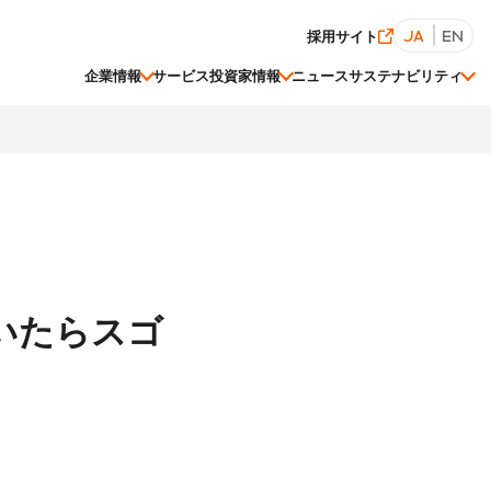
採用サイト
JA
EN
企業情報
サービス
投資家情報
ニュース
サステナビリティ
経営陣一覧
株価情報
ESGデータ集
聞いたらスゴ
関連会社一覧
事業等のリスク