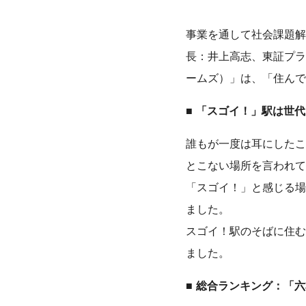
事業を通して社会課題解
数字で見るLIFULL
サステナビリティ課題
長：井上高志、東証プライ
ームズ）」は、「住んで
■
「スゴイ！」駅は世代
誰もが一度は耳にしたこ
とこない場所を言われて
「スゴイ！」と感じる場
ました。
スゴイ！駅のそばに住む
ました。
■
総合ランキング：「六