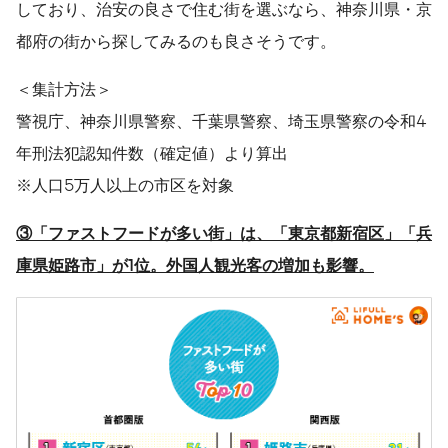
しており、治安の良さで住む街を選ぶなら、神奈川県・京
都府の街から探してみるのも良さそうです。
＜集計方法＞
警視庁、神奈川県警察、千葉県警察、埼玉県警察の令和4
年刑法犯認知件数（確定値）より算出
※人口5万人以上の市区を対象
③
「ファストフードが多い街」は、「東京都新宿区」「兵
庫県姫路市」が
1
位。
外国人観光客の増加も影響。