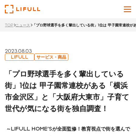
TOP
ニュース
「プロ野球選手を多く輩出している街」1位は 甲子園常連校が
企業情報
サービス
2023.08.03
LIFULL
サービス・商品
投資家情報
「プロ野球選手を多く輩出している
ニュース
街」1位は 甲子園常連校がある「横浜
市金沢区」と「大阪府大東市」子育て
サステナビリティ
世代が気になる街を独自調査！
採用サイト
Japanese
English
～
LIFULL HOME'S
が全面監修！教育視点で街を選んで