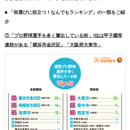
■
「街選びに役立つ！なんでもランキング」の一部をご紹
介
①
「プロ野球選手を多く輩出している街」
1
位は甲子園常
連校がある「横浜市金沢区」「大阪府大東市」