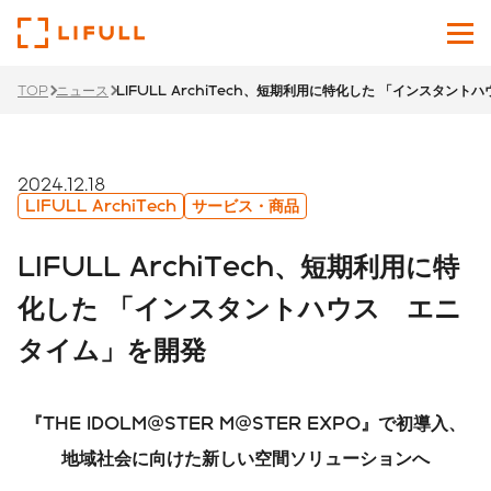
TOP
ニュース
LIFULL ArchiTech、短期利用に特化した 「インスタン
企業情報
サービス
2024.12.18
LIFULL ArchiTech
サービス・商品
投資家情報
LIFULL ArchiTech、短期利用に特
ニュース
化した 「インスタントハウス エニ
タイム」を開発
サステナビリティ
採用サイト
『THE IDOLM@STER M@STER EXPO』で初導入、
Japanese
English
地域社会に向けた新しい空間ソリューションへ