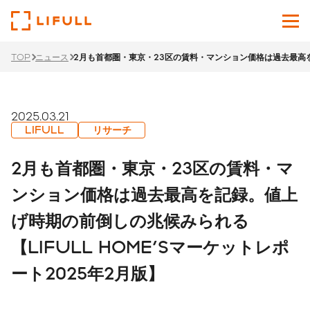
TOP
ニュース
2月も首都圏・東京・23区の賃料・マンション価格は過去最高を記
企業情報
サービス
2025.03.21
LIFULL
リサーチ
投資家情報
2月も首都圏・東京・23区の賃料・マ
ニュース
ンション価格は過去最高を記録。値上
げ時期の前倒しの兆候みられる
サステナビリティ
【LIFULL HOME'Sマーケットレポ
採用サイト
ート2025年2月版】
Japanese
English