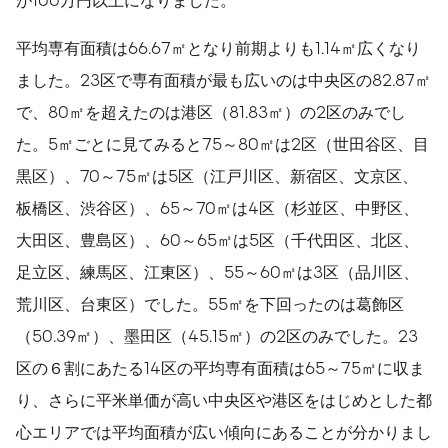
平均専有面積は66.67㎡となり前期よりも1.14㎡広くなり
ました。23区で専有面積が最も広いのは中央区の82.87㎡
で、80㎡を超えたのは港区（81.83㎡）の2区のみでし
た。5㎡ごとに見てみると75～80㎡は2区（世田谷区、目
黒区）、70～75㎡は5区（江戸川区、新宿区、文京区、
板橋区、渋谷区）、65～70㎡は4区（杉並区、中野区、
大田区、豊島区）、60～65㎡は5区（千代田区、北区、
足立区、練馬区、江東区）、55～60㎡は3区（品川区、
荒川区、台東区）でした。55㎡を下回ったのは葛飾区
（50.39㎡）、墨田区（45.15㎡）の2区のみでした。23
区の６割にあたる14区の平均専有面積は65～75㎡に収ま
り、さらに平米単価が高い中央区や港区をはじめとした都
心エリアでは平均面積が広い傾向にあることが分かりまし