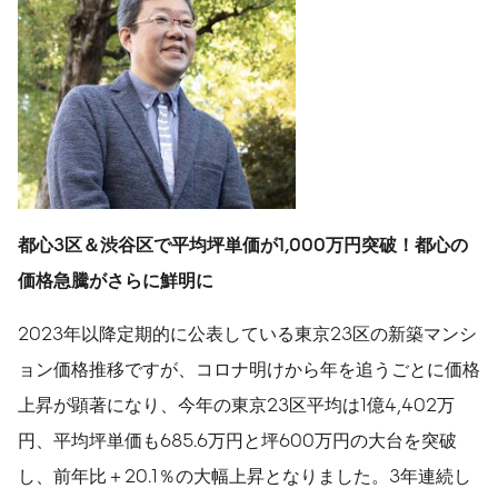
都心
3
区＆渋谷区で平均坪単価が
1,000
万円突破！都心の
価格急騰がさらに鮮明に
2023年以降定期的に公表している東京23区の新築マンシ
ョン価格推移ですが、コロナ明けから年を追うごとに価格
上昇が顕著になり、今年の東京23区平均は1億4,402万
円、平均坪単価も685.6万円と坪600万円の大台を突破
し、前年比＋20.1％の大幅上昇となりました。3年連続し