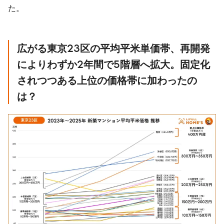
た。
広がる東京
23
区の平均平米単価帯、再開発
によりわずか
2
年間で
5
階層へ拡大。固定化
されつつある上位の価格帯に加わったの
は？