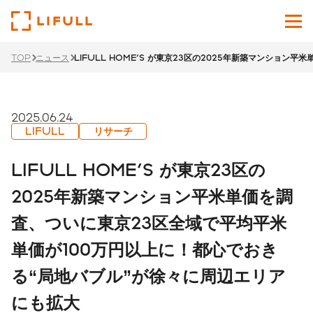
TOP
ニュース
LIFULL HOME'S が東京23区の2025年新築マンシ
企業情報
サービス
2025.06.24
LIFULL
リサーチ
投資家情報
LIFULL HOME'S が東京23区の
ニュース
2025年新築マンション平米単価を調
査、ついに東京23区全域で平均平米
サステナビリティ
単価が100万円以上に！都心でおき
採用サイト
る“局地バブル”が徐々に周辺エリア
Japanese
English
にも拡大