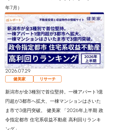
年7月）
2026.07.29
健美家
リサーチ
新潟市が全3種別で首位堅持。一棟アパート1億
円超が3都市へ拡大、一棟マンションはさいた
ま市で3億円突破。 健美家 「2026年上半期 政
令指定都市 住宅系収益不動産 高利回りランキ
ング」