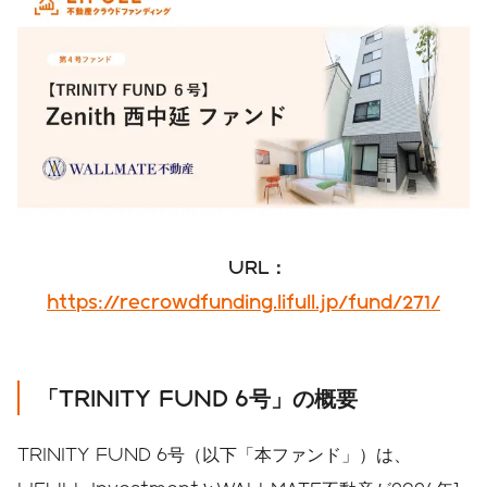
URL：
https://recrowdfunding.lifull.jp/fund/271/
「TRINITY FUND 6号」の概要
TRINITY FUND 6号（以下「本ファンド」）は、