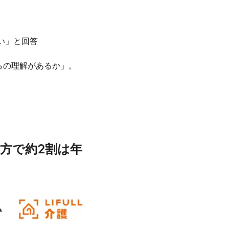
い」と回答
らの理解があるか」。
一方で約
2
割は年