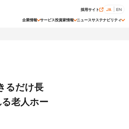
採用サイト
JA
EN
企業情報
サービス
投資家情報
ニュース
サステナビリティ
経営陣一覧
株価情報
ESGデータ集
できるだけ長
関連会社一覧
れる老人ホー
事業等のリスク