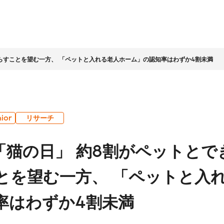
暮らすことを望む一方、 「ペットと入れる老人ホーム」の認知率はわずか4割未満
情報
家情報
テナビリティ
ッセージ
ライト
ビリティ経営
企業理念
IR資料室
LIFULLグループの取組み
会社概要
株式基本情報
ior
リサーチ
ッセージ
LLグループのサステナビ
社名に込めた想い
決算・その他資料
環境
コーポレートガバナ
は「猫の日」 約8割がペットと
営
LIFULLアジェンダ
株主総会
人材
ンス
ビリティ課題
アニュアルレポート
経営理念の実現と企
コンプライアンス
数字で見る
グループ会社・その他
とを望む一方、 「ペットと入
業文化
ホルダーエンゲージメ
（企業倫理）
LIFULL
について
中期経営計画
事業概況
個人への投資
地域・社会貢献
チームへの投資
率はわずか4割未満
プロセス
安心に向けた取組み
人権の尊重
店・営業
その他
ンダー
IRに関するお問合
テクノロジーの活用
せ