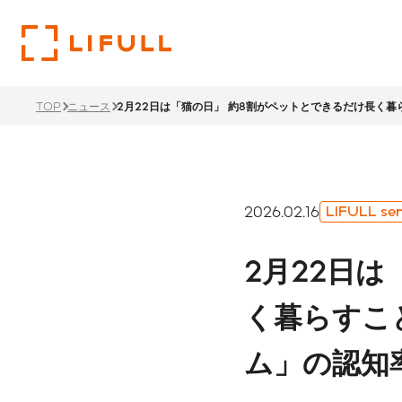
TOP
ニュース
2月22日は「猫の日」 約8割がペットとできるだけ長く
企業
投資
サス
トップメ
財務ハイ
サステナ
2026.02.16
LIFULL sen
過去のメ
LIFU
2月22日
リティ経
1ページでわかるLIFULL
投資家情報TOP
サステナビリティTOP
サステナ
沿革
く暮らすこ
ステーク
株主還元
ント
ム」の認知
価値創造
本社・支
IRカレ
所