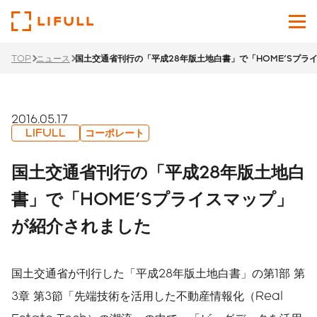
TOP
ニュース
国土交通省刊行の「平成28年版土地白書」で「HOME'Sプラ
企業情報
サービス
2016.05.17
LIFULL
コーポレート
投資家情報
国土交通省刊行の「平成28年版土地白
ニュース
書」で「HOME'Sプライスマップ」
が紹介されました
サステナビリティ
採用サイト
国土交通省が刊行した「平成28年版土地白書」の第1部 第
Japanese
English
3章 第3節「先端技術を活用した不動産情報化（Real