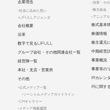
企業理念
決算・その
株主総会
社名に込めた想い
アニュアル
LIFULLアジェンダ
株式基本
会社概要
株価情報
沿革
株主還元
数字で見るLIFULL
中期経営
グループ会社・その他関連会社一覧
事業概況
経営陣一覧
事業等の
本社・支店・営業所
IRカレン
その他
IRに関す
公式メディア一覧
ソーシャルメディアガイドライン
CMギャラリー
メディア掲載履歴