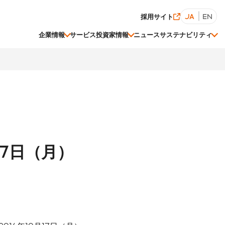
採用サイト
JA
EN
企業情報
サービス
投資家情報
ニュース
サステナビリティ
経営陣一覧
株価情報
ESGデータ集
17日（月）
関連会社一覧
事業等のリスク