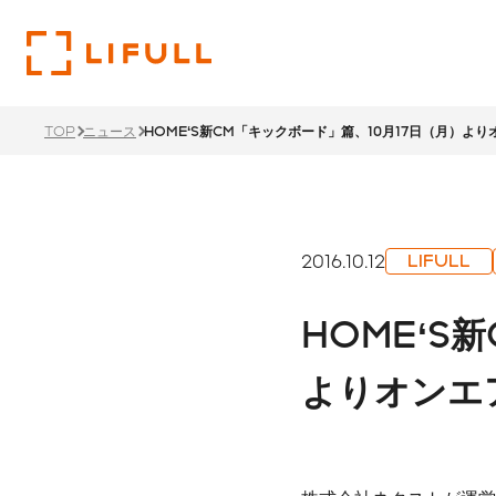
TOP
ニュース
HOME‘S新CM「キックボード」篇、10月17日（月）よ
企業
投資
サス
トップメ
財務ハイ
サステナ
2016.10.12
LIFULL
過去のメ
LIFU
HOME‘S
リティ経
1ページでわかるLIFULL
投資家情報TOP
サステナビリティTOP
サステナ
沿革
よりオンエ
ステーク
株主還元
ント
価値創造
本社・支
IRカレ
所