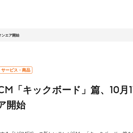
りオンエア開始
情報
家情報
テナビリティ
ッセージ
ライト
ビリティ経営
企業理念
IR資料室
LIFULLグループの取組み
会社概要
株式基本情報
サービス・商品
ッセージ
LLグループのサステナビ
社名に込めた想い
決算・その他資料
環境
コーポレートガバナ
新CM「キックボード」篇、10月
営
LIFULLアジェンダ
株主総会
人材
ンス
ビリティ課題
アニュアルレポート
経営理念の実現と企
コンプライアンス
数字で見る
グループ会社・その他
ア開始
業文化
ホルダーエンゲージメ
（企業倫理）
LIFULL
について
中期経営計画
事業概況
個人への投資
地域・社会貢献
チームへの投資
プロセス
安心に向けた取組み
人権の尊重
店・営業
その他
ンダー
IRに関するお問合
テクノロジーの活用
せ