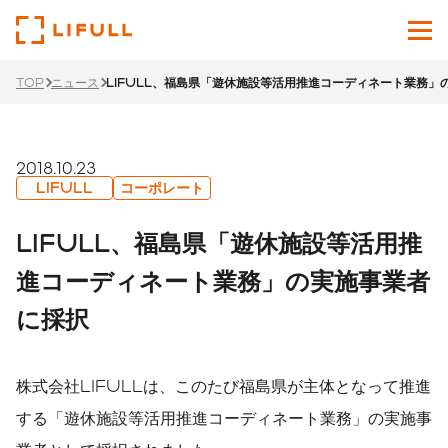
TOP
ニュース
LIFULL、福島県「遊休施設等活用推進コーディネート業務」
企業情報
サービス
2018.10.23
LIFULL
コーポレート
投資家情報
LIFULL、福島県「遊休施設等活用推
ニュース
進コーディネート業務」の実施事業者
に採択
サステナビリティ
採用サイト
株式会社LIFULLは、このたび福島県が主体となって推進
Japanese
English
する「遊休施設等活用推進コーディネート業務」の実施事