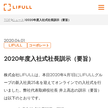
TOP
ニュース
2020年度入社式社長訓示（要旨）
企業情報
サービス
2020.04.01
LIFULL
コーポレート
投資家情報
2020年度入社式社長訓示（要旨）
ニュース
株式会社LIFULLは、本日2020年4月1日にLIFULLグル
サステナビリティ
ープの新入社員25名を迎えてオンラインでの入社式を行
採用サイト
いました。弊社代表取締役社長 井上高志の訓示（要旨）
は以下のとおりです。
Japanese
English