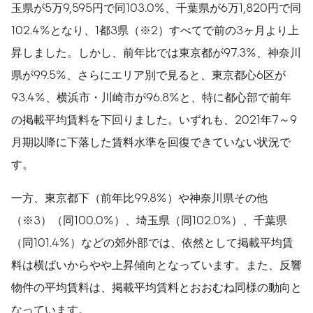
玉県が5万9,595円で同103.0%、千葉県が6万1,820円で同
102.4%となり、1都3県（※2）すべてで前の3ヶ月より上
昇しました。しかし、前年比では東京都が97.3%、神奈川
県が99.5%、さらにエリア別で見ると、東京都心6区が
93.4%、横浜市・川崎市が96.8%と、特に都心部で前年
の掲載平均賃料を下回りました。いずれも、2021年7～9
月期以降に下落した賃料水準を回復できていない状況で
す。
一方、東京都下（前年比99.8%）や神奈川県その他
（※3）（同100.0%）、埼玉県（同102.0%）、千葉県
（同101.4%）などの郊外部では、依然として掲載平均賃
料は横ばいからやや上昇傾向となっています。また、反響
物件の平均賃料は、掲載平均賃料とおおむね同様の動向と
なっています。