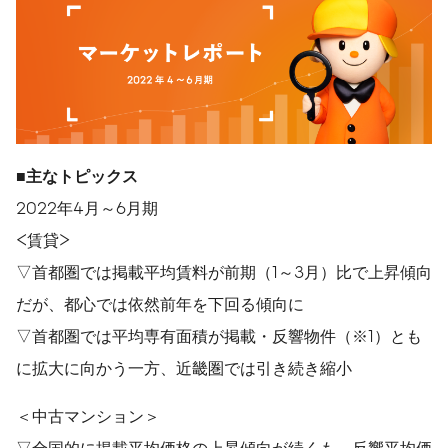
■主なトピックス
2022年4月～6月期
<賃貸>
▽首都圏では掲載平均賃料が前期（1～3月）比で上昇傾向
だが、都心では依然前年を下回る傾向に
▽首都圏では平均専有面積が掲載・反響物件（※1）とも
に拡大に向かう一方、近畿圏では引き続き縮小
＜中古マンション＞
▽全国的に掲載平均価格の上昇傾向が続くも、反響平均価