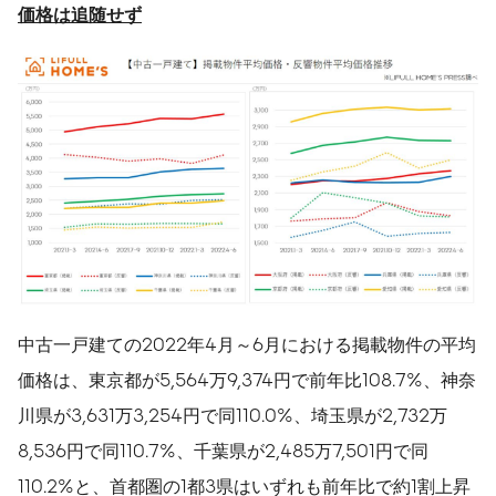
価格は追随せず
中古一戸建ての2022年4月～6月における掲載物件の平均
価格は、東京都が5,564万9,374円で前年比108.7%、神奈
川県が3,631万3,254円で同110.0%、埼玉県が2,732万
8,536円で同110.7%、千葉県が2,485万7,501円で同
110.2%と、首都圏の1都3県はいずれも前年比で約1割上昇