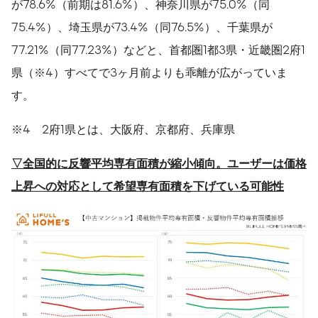
が78.6%（前期は81.6%）、神奈川県が75.0%（同
75.4%）、埼玉県が73.4%（同76.5%）、千葉県が
77.21%（同77.23%）などと、首都圏1都3県・近畿圏2府1
県（※4）すべてで3ヶ月前よりも乖離が広がっていま
す。
※4 2府1県とは、大阪府、京都府、兵庫県
▽
全国的に反響平均専有面積が縮小傾向。ユーザーは価格
上昇への対応として希望専有面積を下げてい
る可能性