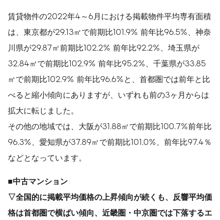
賃貸物件の2022年4～6月における掲載物件平均専有面積
は、東京都が29.13㎡で前期比101.9% 前年比96.5%、神奈
川県が29.87㎡前期比102.2% 前年比92.2%、埼玉県が
32.84㎡で前期比102.9% 前年比95.2%、千葉県が33.85
㎡で前期比102.9% 前年比96.6%と、首都圏では前年と比
べると縮小傾向にありますが、いずれも前の3ヶ月からは
拡大に転じました。
その他の地域では、大阪が31.88㎡で前期比100.7%前年比
96.3%、愛知県が37.89㎡で前期比101.0%、前年比97.4％
などとなっています。
■中古マンション
▽全国的に掲載平均価格の上昇傾向が続くも、反響平均価
格は首都圏で横ばい傾向、近畿圏・中京圏では下落するエ