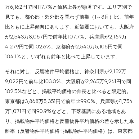
万6,162円で同117.7%と価格上昇が顕著です。エリア別で
見ても、都心部・郊外部を問わず前期（1～3月）比、前年
比ともに上昇傾向にあります。近畿圏においても、大阪府
が2,543万8,057円で前年比107.7%、兵庫県が2,169万
4,279円で同102.6%、京都府が2,540万5,105円で同
104.1%と、いずれも前年と比べて上昇しています。
それに対し、反響物件平均価格は、神奈川県が2,152万
9,022円で前年比103.0%、大阪府が2,265万9,261円で同
102.5%などと、掲載平均価格の伸長と比べると限定的。
東京都は3,868万5,351円で前年比99.0%、兵庫県が1,754
万1,071円で同90.9%などと、下落基調にある地域もあ
り、掲載物件平均価格と反響物件平均価格の差を示した乖
離率（反響物件平均価格÷掲載物件平均価格）は、東京都