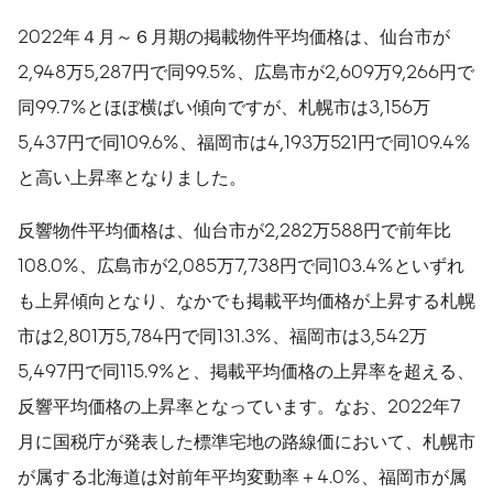
2022年４月～６月期の掲載物件平均価格は、仙台市が
2,948万5,287円で同99.5%、広島市が2,609万9,266円で
同99.7%とほぼ横ばい傾向ですが、札幌市は3,156万
5,437円で同109.6%、福岡市は4,193万521円で同109.4%
と高い上昇率となりました。
反響物件平均価格は、仙台市が2,282万588円で前年比
108.0%、広島市が2,085万7,738円で同103.4%といずれ
も上昇傾向となり、なかでも掲載平均価格が上昇する札幌
市は2,801万5,784円で同131.3%、福岡市は3,542万
5,497円で同115.9%と、掲載平均価格の上昇率を超える、
反響平均価格の上昇率となっています。なお、2022年7
月に国税庁が発表した標準宅地の路線価において、札幌市
が属する北海道は対前年平均変動率＋4.0%、福岡市が属