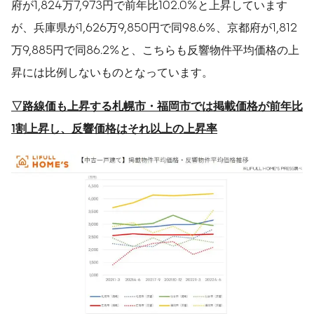
府が1,824万7,973円で前年比102.0%と上昇しています
が、兵庫県が1,626万9,850円で同98.6%、京都府が1,812
万9,885円で同86.2%と、こちらも反響物件平均価格の上
昇には比例しないものとなっています。
▽
路線価も上昇する札幌市・福岡市では掲載価格が前年比
1
割上昇し、反響価格はそれ以上の上昇率