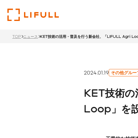
TOP
ニュース
KET技術の活用・普及を行う新会社、「LIFULL Agri L
企業
投資
サス
トップメ
財務ハイ
サステナ
2024.01.19
その他グルー
過去のメ
LIFU
KET技術の
リティ経
1ページでわかるLIFULL
投資家情報TOP
サステナビリティTOP
サステナ
沿革
Loop」を
ステーク
株主還元
ント
価値創造
本社・支
IRカレ
所