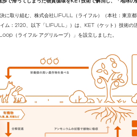
進歩で滞ってしまった物質循環をKET技術で解消し、「地球の
公式メディア一覧
決に取り組む、株式会社LIFULL（ライフル）（本社：東京
ソーシャルメディアガイ
ドライン
ム：2120、以下「LIFULL」）は、KET（ケット）技術
CMギャラリー
ri Loop（ライフル アグリループ）」を設立しました。
メディア掲載履歴