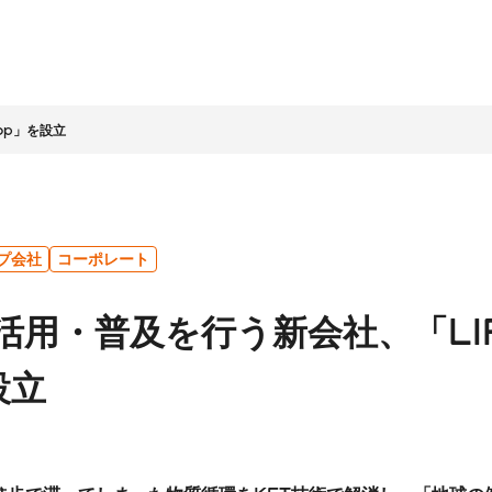
oop」を設立
情報
家情報
テナビリティ
ッセージ
ライト
ビリティ経営
企業理念
IR資料室
LIFULLグループの取組み
会社概要
株式基本情報
プ会社
コーポレート
ッセージ
LLグループのサステナビ
社名に込めた想い
決算・その他資料
環境
コーポレートガバナ
活用・普及を行う新会社、「LIFU
営
LIFULLアジェンダ
株主総会
人材
ンス
ビリティ課題
アニュアルレポート
経営理念の実現と企
コンプライアンス
数字で見る
グループ会社・その他
設立
業文化
ホルダーエンゲージメ
（企業倫理）
LIFULL
について
中期経営計画
事業概況
個人への投資
地域・社会貢献
チームへの投資
プロセス
安心に向けた取組み
人権の尊重
店・営業
その他
ンダー
IRに関するお問合
テクノロジーの活用
せ