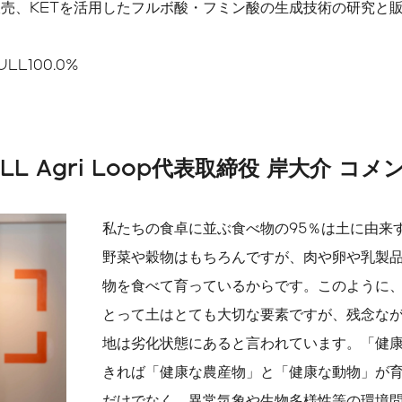
販売、KETを活用したフルボ酸・フミン酸の生成技術の研究と
L100.0%
LL Agri Loop代表取締役 岸大介 コメ
私たちの食卓に並ぶ食べ物の95％は土に由来
野菜や穀物はもちろんですが、肉や卵や乳製
物を食べて育っているからです。このように
とって土はとても大切な要素ですが、残念な
地は劣化状態にあると言われています。「健
きれば「健康な農産物」と「健康な動物」が
だけでなく、異常気象や生物多様性等の環境