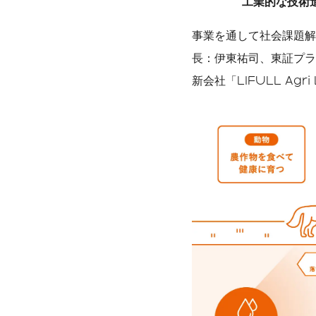
工業的な技術
事業を通して社会課題解
数字で見るLIFULL
サステナビリティ課題
長：伊東祐司、東証プライ
新会社「LIFULL Ag