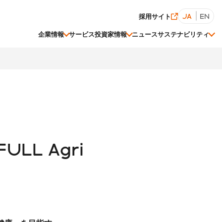
採用サイト
JA
EN
企業情報
サービス
投資家情報
ニュース
サステナビリティ
経営陣一覧
株価情報
ESGデータ集
LL Agri
関連会社一覧
事業等のリスク