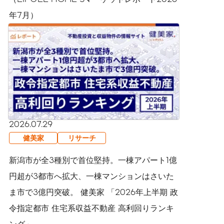
年7月）
2026.07.29
健美家
リサーチ
新潟市が全3種別で首位堅持。一棟アパート1億
円超が3都市へ拡大、一棟マンションはさいた
ま市で3億円突破。 健美家 「2026年上半期 政
令指定都市 住宅系収益不動産 高利回りランキ
ング」