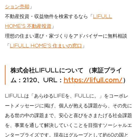
ション売却
」
不動産投資・収益物件を検索するなら「
LIFULL
HOME'S 不動産投資
」
理想の住まい選び・家づくりをアドバイザーに無料相談
「
LIFULL HOME'S 住まいの窓口
」
株式会社
LIFULL
について
（東証プライ
ム：
2120
、
URL
：
https://lifull.com/
）
LIFULLは「あらゆるLIFEを、FULLに。」をコーポレ
ートメッセージに掲げ、個人が抱える課題から、その先に
ある世の中の課題まで、安心と喜びをさまたげる社会課題
を、事業を通して解決していくことを目指すソーシャルエ
ンタープライズです。現在はグループとして約60の国と