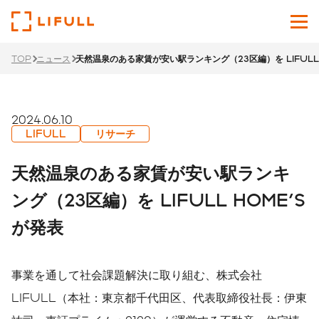
TOP
ニュース
天然温泉のある家賃が安い駅ランキング（23区編）を LIFULL 
企業情報
サービス
2024.06.10
LIFULL
リサーチ
投資家情報
天然温泉のある家賃が安い駅ランキ
ニュース
ング（23区編）を LIFULL HOME'S
が発表
サステナビリティ
採用サイト
事業を通して社会課題解決に取り組む、株式会社
Japanese
English
LIFULL（本社：東京都千代田区、代表取締役社長：伊東