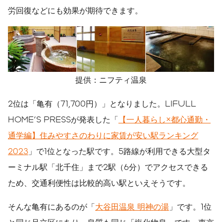
労回復などにも効果が期待できます。
提供：ニフティ温泉
2位は「亀有（71,700円）」となりました。LIFULL
HOME'S PRESSが発表した「
【一人暮らし×都心通勤・
通学編】住みやすさのわりに家賃が安い駅ランキング
2023
」で1位となった駅です。5路線が利用できる大型タ
ーミナル駅「北千住」まで2駅（6分）でアクセスできる
ため、交通利便性は比較的高い駅といえそうです。
そんな亀有にあるのが「
大谷田温泉 明神の湯
」です。1位