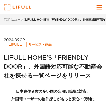
TOP
ニュース
LIFULL HOME'S「FRIENDLY DOOR」、外国語対
企業情報
サービス
2024.09.09
LIFULL
サービス・商品
投資家情報
LIFULL HOME'S「FRIENDLY
ニュース
DOOR」、外国語対応可能な不動産会
社を探せる一覧ページをリリース
サステナビリティ
採用サイト
日本在住者数の多い国の公用
5
言語に対応、
Japanese
English
外国籍ユーザーの物件探しがもっと安心・便利に