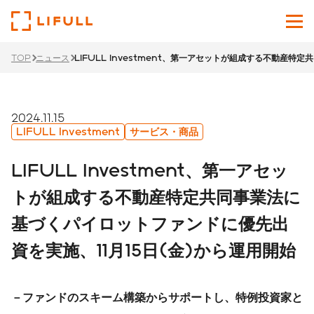
TOP
ニュース
LIFULL Investment、第一アセットが組成する不動産
企業情報
サービス
2024.11.15
LIFULL Investment
サービス・商品
投資家情報
LIFULL Investment、第一アセッ
ニュース
トが組成する不動産特定共同事業法に
基づくパイロットファンドに優先出
サステナビリティ
資を実施、11月15日(金)から運用開始
採用サイト
Japanese
English
－ファンドのスキーム構築からサポートし、特例投資家と