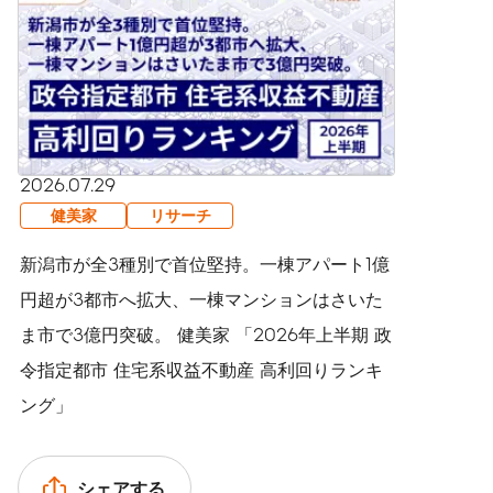
2026.07.29
健美家
リサーチ
新潟市が全3種別で首位堅持。一棟アパート1億
円超が3都市へ拡大、一棟マンションはさいた
ま市で3億円突破。 健美家 「2026年上半期 政
令指定都市 住宅系収益不動産 高利回りランキ
ング」
シェアする