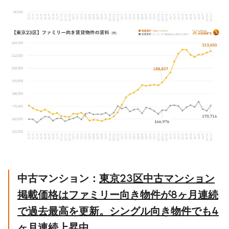
中古マンション：
東京
23
区中古マンション
掲載価格はファミリー向き物件が
8
ヶ月連続
で過去最高を更新。シングル向き物件でも
4
ヶ月連続上昇中