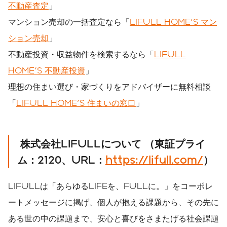
不動産査定
」
マンション売却の一括査定なら「
LIFULL HOME'S マン
ション売却
」
不動産投資・収益物件を検索するなら「
LIFULL
HOME'S 不動産投資
」
理想の住まい選び・家づくりをアドバイザーに無料相談
「
LIFULL HOME'S 住まいの窓口
」
株式会社
LIFULL
について
（東証プライ
ム：
2120
、
URL
：
https://lifull.com/
）
LIFULLは「あらゆるLIFEを、FULLに。」をコーポレ
ートメッセージに掲げ、個人が抱える課題から、その先に
ある世の中の課題まで、安心と喜びをさまたげる社会課題