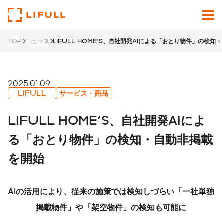
TOP
ニュース
LIFULL HOME'S、自社開発AIによる「おとり物件」の検
企業情報
サービス
2025.01.09
LIFULL
サービス・商品
投資家情報
LIFULL HOME'S、自社開発AIによ
ニュース
る「おとり物件」の検知・自動非掲載
を開始
サステナビリティ
採用サイト
AI
の活用により、従来の施策では検知しづらい「一社単独
Japanese
English
掲載物件」や「架空物件」の検知も可能に