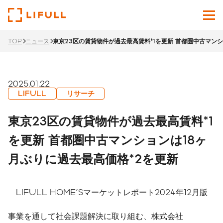
TOP
ニュース
東京23区の賃貸物件が過去最高賃料*1を更新 首都圏中古マンシ
企業情報
サービス
2025.01.22
LIFULL
リサーチ
投資家情報
東京23区の賃貸物件が過去最高賃料*1
ニュース
を更新 首都圏中古マンションは18ヶ
月ぶりに過去最高価格*2を更新
サステナビリティ
採用サイト
LIFULL HOME'Sマーケットレポート2024年12月版
Japanese
English
事業を通して社会課題解決に取り組む、株式会社