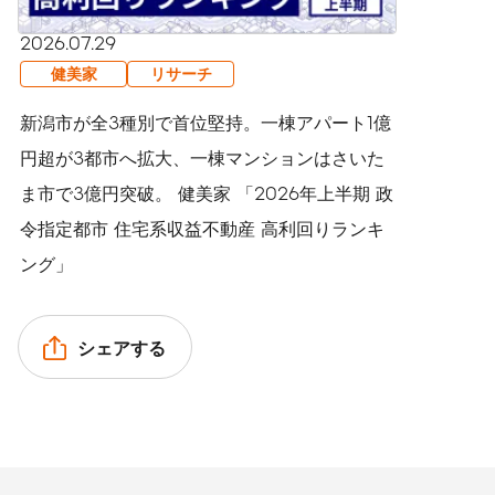
2026.07.29
健美家
リサーチ
新潟市が全3種別で首位堅持。一棟アパート1億
円超が3都市へ拡大、一棟マンションはさいた
ま市で3億円突破。 健美家 「2026年上半期 政
令指定都市 住宅系収益不動産 高利回りランキ
ング」
シェアする