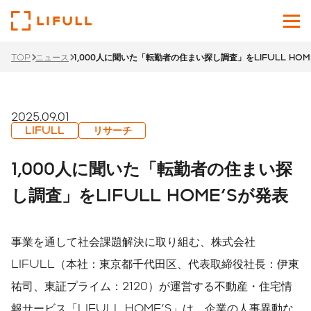
TOP
ニュース
1,000人に聞いた「転勤者の住まい探し調査」をLIFULL HOM
企業情報
サービス
2025.09.01
LIFULL
リサーチ
投資家情報
1,000人に聞いた「転勤者の住まい探
ニュース
し調査」をLIFULL HOME'Sが発表
サステナビリティ
事業を通して社会課題解決に取り組む、株式会社
採用サイト
LIFULL（本社：東京都千代田区、代表取締役社長：伊東
祐司、東証プライム：2120）が運営する不動産・住宅情
Japanese
English
報サービス「LIFULL HOME'S」は、企業の人事異動な