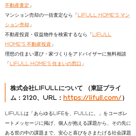
不動産査定
」
マンション売却の一括査定なら「
LIFULL HOME'S マン
ション売却
」
不動産投資・収益物件を検索するなら「
LIFULL
HOME'S 不動産投資
」
理想の住まい選び・家づくりをアドバイザーに無料相談
「
LIFULL HOME'S 住まいの窓口
」
株式会社
LIFULL
について
（東証プライ
ム：
2120
、
URL
：
https://lifull.com/
）
LIFULLは「あらゆるLIFEを、FULLに。」をコーポレ
ートメッセージに掲げ、個人が抱える課題から、その先に
ある世の中の課題まで、安心と喜びをさまたげる社会課題