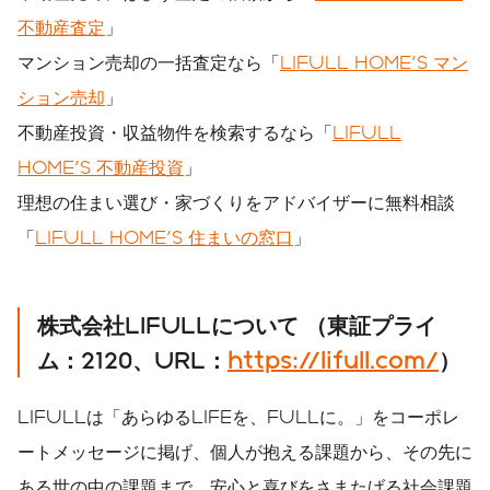
不動産査定
」
マンション売却の一括査定なら「
LIFULL HOME'S マン
ション売却
」
不動産投資・収益物件を検索するなら「
LIFULL
HOME'S 不動産投資
」
理想の住まい選び・家づくりをアドバイザーに無料相談
「
LIFULL HOME'S 住まいの窓口
」
株式会社
LIFULL
について
（東証プライ
ム：
2120
、
URL
：
https://lifull.com/
）
LIFULLは「あらゆるLIFEを、FULLに。」をコーポレ
ートメッセージに掲げ、個人が抱える課題から、その先に
ある世の中の課題まで、安心と喜びをさまたげる社会課題