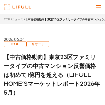
TOP
ニュース
【中古価格動向】東京23区ファミリータイプの中古マンション反響
企業情報
サービス
2026.06.04
LIFULL
リサーチ
投資家情報
【中古価格動向】東京23区ファミリ
ニュース
ータイプの中古マンション反響価格
は初めて1億円を超える（LIFULL
サステナビリティ
HOME'Sマーケットレポート2026年
採用サイト
5月）
Japanese
English