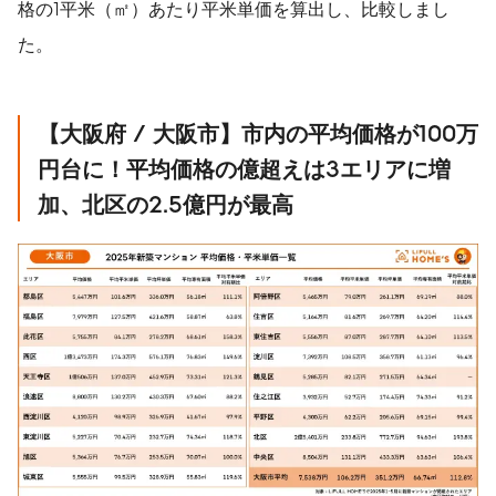
格の1平米（㎡）あたり平米単価を算出し、比較しまし
た。
【大阪府 / 大阪市】市内の平均価格が
100
万
円台に！平均価格の億超えは
3
エリアに増
加、北区の
2.5
億円が最高