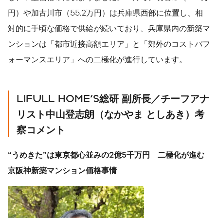
円）や加古川市（55.2万円）は兵庫県西部に位置し、相
対的に手頃な価格で供給が続いており、兵庫県内の新築マ
ンションは「都市近接高額エリア」と「郊外のコストパフ
ォーマンスエリア」への二極化が進行しています。
LIFULL HOME'S
総研
副所長／チーフアナ
リスト中山登志朗（なかやま
としあき）考
察コメント
“
うめきた
”
は東京都心並みの
2
億
5
千万円 二極化が進む
京阪神新築マンション価格事情