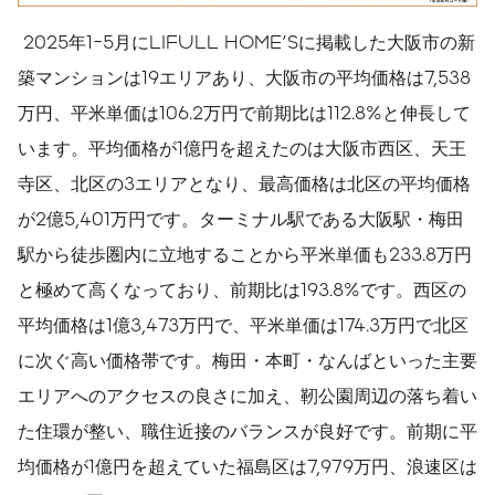
2025年1-5月にLIFULL HOME'Sに掲載した大阪市の新
築マンションは19エリアあり、大阪市の平均価格は7,538
万円、平米単価は106.2万円で前期比は112.8%と伸長して
います。平均価格が1億円を超えたのは大阪市西区、天王
寺区、北区の3エリアとなり、最高価格は北区の平均価格
が2億5,401万円です。ターミナル駅である大阪駅・梅田
駅から徒歩圏内に立地することから平米単価も233.8万円
と極めて高くなっており、前期比は193.8%です。西区の
平均価格は1億3,473万円で、平米単価は174.3万円で北区
に次ぐ高い価格帯です。梅田・本町・なんばといった主要
エリアへのアクセスの良さに加え、靭公園周辺の落ち着い
た住環が整い、職住近接のバランスが良好です。前期に平
均価格が1億円を超えていた福島区は7,979万円、浪速区は