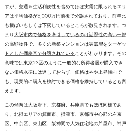
すが、交通＆生活利便性を含めてほぼ実需に限られるエリ
アは平均価格が5,000万円前後で分譲されており、前年比
も横ばいもしくは下落しているところが散見されます。つ
まり
大阪市内で価格を牽引しているのは話題性の高い一部
の高額物件で、多くの新築マンションは実需層をターゲッ
トとした価格帯で分譲されている
ことがわかります。その
意味では東京23区のように一般的な所得者層が購入でき
ない価格水準には達しておらず、価格はやや上昇傾向で
も、現実的に購入を検討できる価格を維持しているとも言
えます。
この傾向は大阪府下、京都府、兵庫県でもほぼ同様であ
り、北摂エリアの箕面市、摂津市、京都市中心部の左京
区、中京区、東山区、阪神間で人気住宅地の芦屋市、神戸