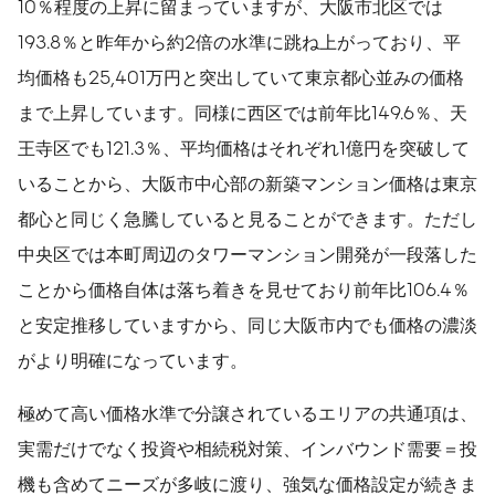
10％程度の上昇に留まっていますが、大阪市北区では
193.8％と昨年から約2倍の水準に跳ね上がっており、平
均価格も25,401万円と突出していて東京都心並みの価格
まで上昇しています。同様に西区では前年比149.6％、天
王寺区でも121.3％、平均価格はそれぞれ1億円を突破して
いることから、大阪市中心部の新築マンション価格は東京
都心と同じく急騰していると見ることができます。ただし
中央区では本町周辺のタワーマンション開発が一段落した
ことから価格自体は落ち着きを見せており前年比106.4％
と安定推移していますから、同じ大阪市内でも価格の濃淡
がより明確になっています。
極めて高い価格水準で分譲されているエリアの共通項は、
実需だけでなく投資や相続税対策、インバウンド需要＝投
機も含めてニーズが多岐に渡り、強気な価格設定が続きま