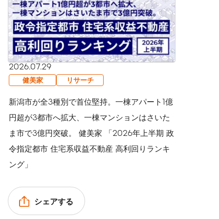
2026.07.29
健美家
リサーチ
新潟市が全3種別で首位堅持。一棟アパート1億
円超が3都市へ拡大、一棟マンションはさいた
ま市で3億円突破。 健美家 「2026年上半期 政
令指定都市 住宅系収益不動産 高利回りランキ
ング」
シェアする