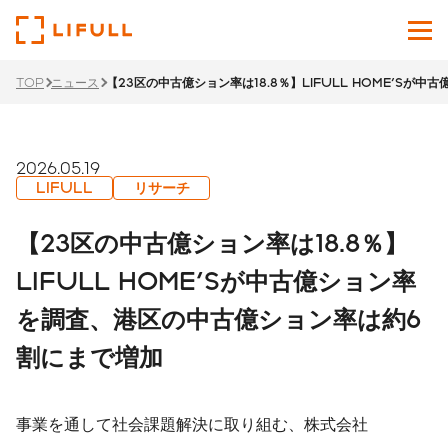
TOP
ニュース
【23区の中古億ション率は18.8％】LIFULL HOME'S
企業情報
サービス
2026.05.19
LIFULL
リサーチ
投資家情報
【23区の中古億ション率は18.8％】
ニュース
LIFULL HOME'Sが中古億ション率
を調査、港区の中古億ション率は約6
サステナビリティ
割にまで増加
採用サイト
Japanese
English
事業を通して社会課題解決に取り組む、株式会社