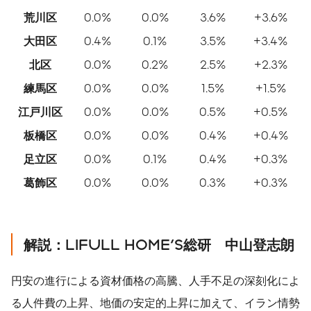
荒川区
0.0%
0.0%
3.6%
+3.6%
大田区
0.4%
0.1%
3.5%
+3.4%
北区
0.0%
0.2%
2.5%
+2.3%
練馬区
0.0%
0.0%
1.5%
+1.5%
江戸川区
0.0%
0.0%
0.5%
+0.5%
板橋区
0.0%
0.0%
0.4%
+0.4%
足立区
0.0%
0.1%
0.4%
+0.3%
葛飾区
0.0%
0.0%
0.3%
+0.3%
解説：
LIFULL HOME'S
総研 中山登志朗
円安の進行による資材価格の高騰、人手不足の深刻化によ
る人件費の上昇、地価の安定的上昇に加えて、イラン情勢