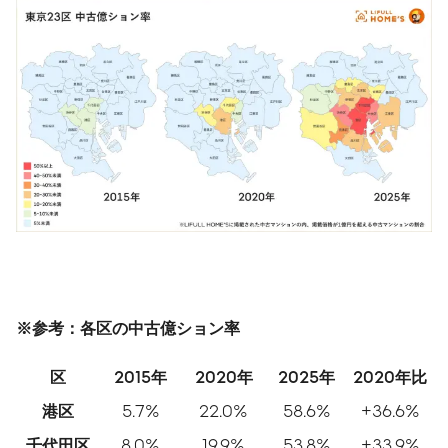
※参考：各区の中古億ション率
区
2015
年
2020
年
2025
年
2020
年比
港区
5.7%
22.0%
58.6%
+36.6%
千代田区
8.0%
19.9%
53.8%
+33.9%