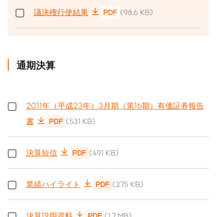
議決権行使結果
PDF
(98.6 KB)
通期決算
2011年（平成23年）3月期（第16期）有価証券報告
書
PDF
(531 KB)
決算短信
PDF
(491 KB)
業績ハイライト
PDF
(275 KB)
決算説明資料
PDF
(1.7 MB)